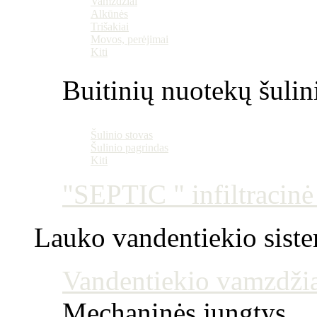
Vamzdžiai
Alkūnės
Trišakiai
Movos, perėjimai
Kiti
Buitinių nuotekų šulin
Šulinio stovas
Šulinio pagrindas
Kiti
"SEPTIC " infiltracin
Lauko vandentiekio sist
Vandentiekio vamzdžia
Mechaninės jungtys