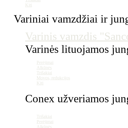
Kiti
Variniai vamzdžiai ir jun
Varinis vamzdis "Sanco
Varinės lituojamos ju
Perėjimai
Alkūnės
Trišakiai
Movos, redukcijos
Kiti
Conex užveriamos jun
Trišakiai
Perėjimai
Alkūnės