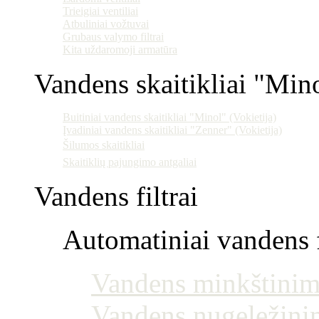
Trieigiai ventiliai
Atbuliniai vožtuvai
Grubaus valymo filtrai
Kita uždaromoji armatūra
Vandens skaitikliai "Min
Buitiniai vandens skaitikliai "Minol" (Vokietija)
Įvadiniai vandens skaitikliai "Zenner" (Vokietija)
Šilumos skaitikliai
Skaitiklių pajungimo antgaliai
Vandens filtrai
Automatiniai vandens f
Vandens minkštinim
Vandens nugeležini