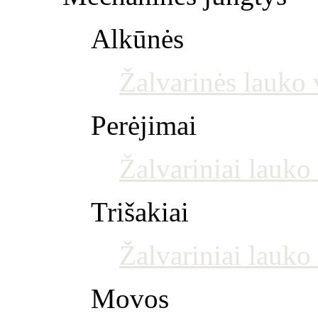
Alkūnės
Žalvarinės lauko 
Perėjimai
Žalvariniai lauko
Trišakiai
Žalvariniai lauko 
Movos