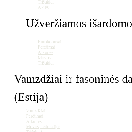
Trišakiai
Aklės
Užveržiamos išardomo
Eurokonusai
Perėjimai
Alkūnės
Movos
Trišakiai
Vamzdžiai ir fasoninės da
(Estija)
Vamzdžiai
Perėjimai
Alkūnės
Movos, redukcijos
Trišakiai