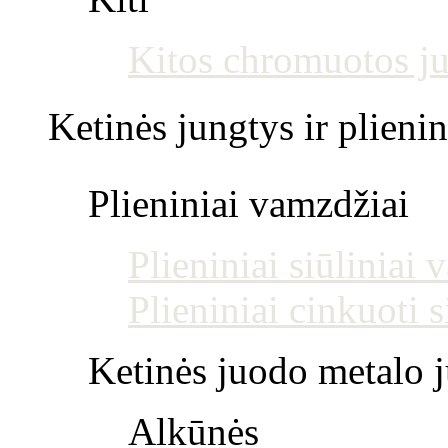
Kitos chromuotos j
Ketinės jungtys ir plienin
Plieniniai vamzdžiai
Plieniniai siūliniai
Plieniniai cinkuoti 
Ketinės juodo metalo j
Alkūnės