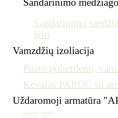
Sandarinimo medžiag
Sandarinimo medžia
Kiti
Vamzdžių izoliacija
Pūsto polietileno, vamz
Kevalas PAROC su armu
Uždaromoji armatūra "AP
Rutuliniai ventiliai
Išardomi ventiliai