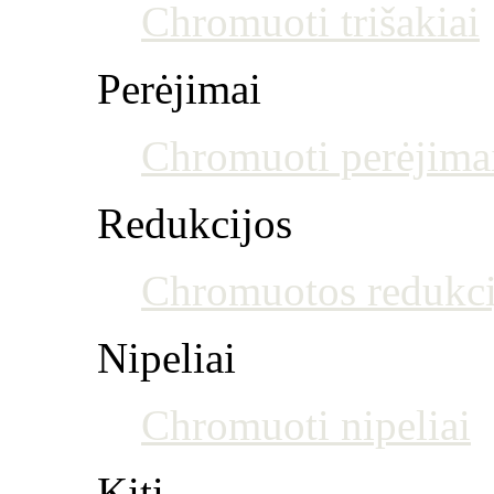
Chromuoti trišakiai
Perėjimai
Chromuoti perėjima
Redukcijos
Chromuotos redukci
Nipeliai
Chromuoti nipeliai
Kiti