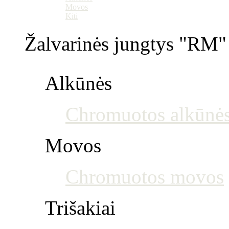
Movos
Kiti
Žalvarinės jungtys "RM" 
Alkūnės
Chromuotos alkūnė
Movos
Chromuotos movos
Trišakiai