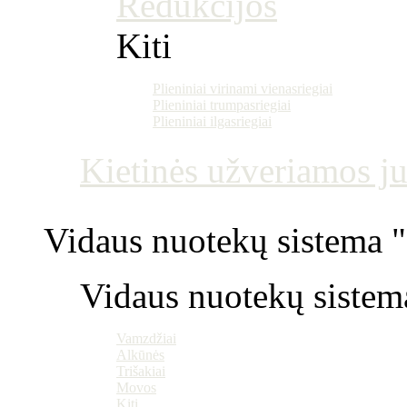
Redukcijos
Kiti
Plieniniai virinami vienasriegiai
Plieniniai trumpasriegiai
Plieniniai ilgasriegiai
Kietinės užveriamos j
Vidaus nuotekų sistema "P
Vidaus nuotekų sistem
Vamzdžiai
Alkūnės
Trišakiai
Movos
Kiti