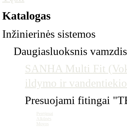
Katalogas
Inžinierinės sistemos
Daugiasluoksnis vamzdis 
SANHA Multi Fit (Vokie
ildymo ir vandentiekio
Presuojami fitingai "T
Perėjimai
Alkūnės
Movos