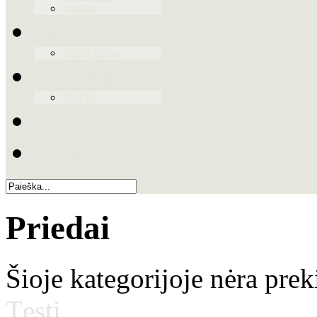
Įrankiai
Paslaugos
Atlikti darbai
Naudinga
D.U.K.
Galerija
Kontaktai
Priedai
Šioje kategorijoje nėra prek
Tęsti