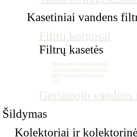
Kasetiniai vandens filt
Filtrų korpusai
Filtrų kasetės
Mechaninės filtracijos kasetės
Vandens minkštinimo kasetės
Aktyvuotos anglies kasetės
Kiti
Geriamojo vandens m
Šildymas
Kolektoriai ir kolektorin