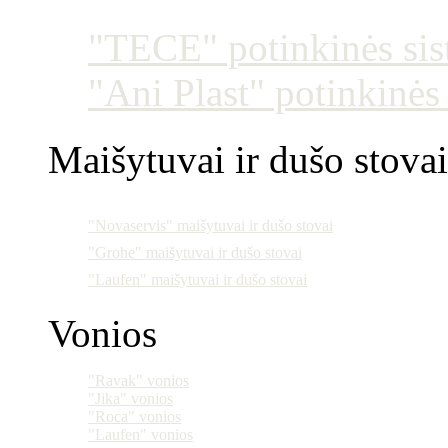
"TECE" potinkinės si
"Ani Plast" potinkinės
Maišytuvai ir dušo stovai
"Novaservis" maišytuvai ir dušo stovai
"Grohe" maišytuvai ir dušo stovai
"Laufen" maišytuvai ir dušo stovai
Vonios
"Ravak" vonios
"Jika" vonios
"Roca" vonios
"Laufen" vonios