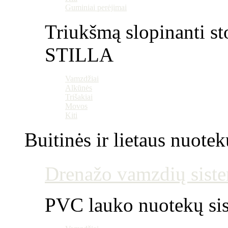
Guminiai perėjimai
Triukšmą slopinanti st
STILLA
Vamzdžiai
Alkūnės
Trišakiai
Movos
Kiti
Buitinės ir lietaus nuotek
Drenažo vamzdių siste
PVC lauko nuotekų si