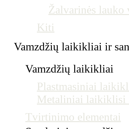
Žalvarinės lauko
Kiti
Vamzdžių laikikliai ir s
Vamzdžių laikikliai
Plastmasiniai laikikl
Metaliniai laikiklis
Tvirtinimo elementai