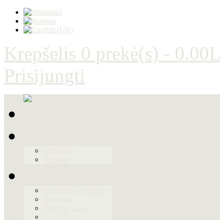
Krepšelis
0 prekė(s) - 0.00L
Prisijungti
Apie mus
Garantijos
Atestatai
Produktai
Inžinierinės sistemos
Šildymas
Šildymo katilai
Santechnika