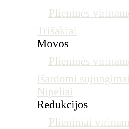
Plieninės virinam
Trišakiai
Movos
Plieninės virina
Išardomi sujungima
Nipeliai
Redukcijos
Plieniniai virinam