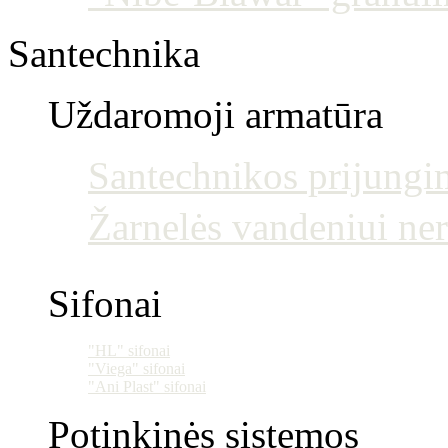
Santechnika
Uždaromoji armatūra
Santechnikos prijun
Žarnelės vandeniui ne
Sifonai
"HL" sifonai
"Viega" sifonai
"Ani Plast" sifonai
Potinkinės sistemos