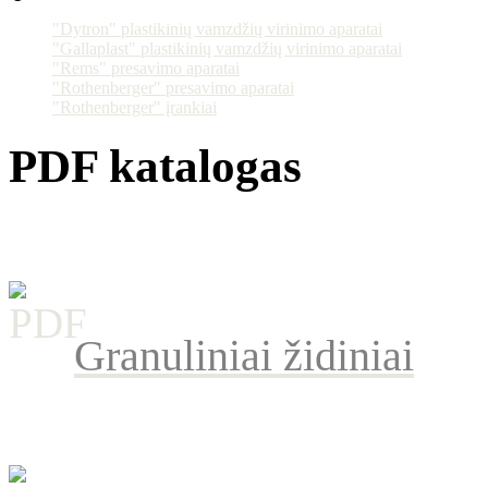
"Dytron" plastikinių vamzdžių virinimo aparatai
"Gallaplast" plastikinių vamzdžių virinimo aparatai
"Rems" presavimo aparatai
"Rothenberger" presavimo aparatai
"Rothenberger" įrankiai
PDF katalogas
Granuliniai židiniai