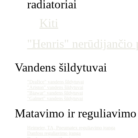
radiatoriai
Kiti
"Henris" nerūdijančio p
Vandens šildytuvai
"Dražice" vandens šildytuvai
"Ariston" vandens šildytuvai
"Biawar" vandens šildytuvai
"Galmet" vandens šildytuvai
Matavimo ir reguliavimo 
Heimeier, TA, Pneumatex reguliavimo įranga
Danfoss reguliavimo įranga