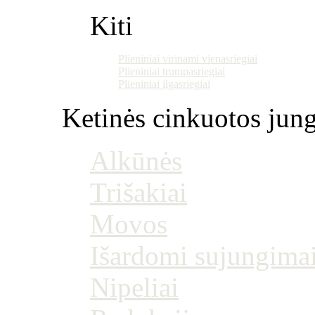
Kiti
Plieniniai virinami vienasriegiai
Plieniniai trumpasriegiai
Plieniniai ilgasriegiai
Ketinės cinkuotos jung
Alkūnės
Trišakiai
Movos
Išardomi sujungima
Nipeliai