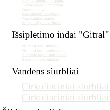
Danfoss automatikos įranga
Comap reguliavimo įranga
Euroster įranga
Watts automatikos įranga
Watts katilinės įranga
Ivar pamaišymo vožtuvai
Išsipletimo indai "Gitral"
Plėtimosi indai šildymui
Plėtimosi indai vandentiekiui
Hidroforo talpa vandentiekiui
Išsiplėtimo indo laikikliai
Vandens siurbliai
Cirkuliaciniai siurblia
Cirkuliaciniai siurblia