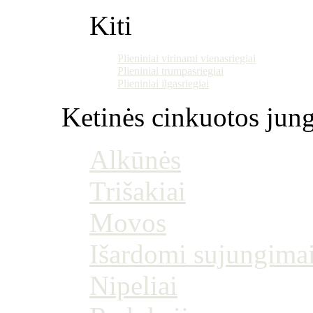
Kiti
Plieniniai virinami vienasriegiai
Plieniniai trumpasriegiai
Plieniniai ilgasriegiai
Ketinės cinkuotos jung
Alkūnės
Trišakiai
Movos
Išardomi sujungima
Nipeliai