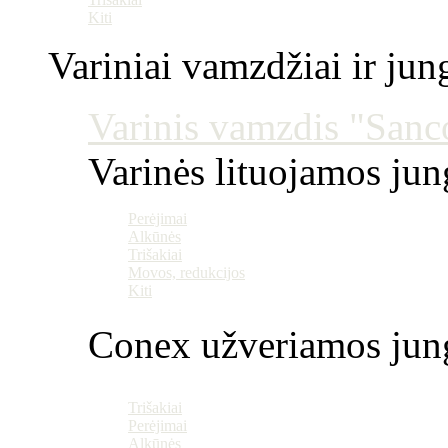
Kiti
Variniai vamzdžiai ir jun
Varinis vamzdis "Sanco
Varinės lituojamos ju
Perėjimai
Alkūnės
Trišakiai
Movos, redukcijos
Kiti
Conex užveriamos jun
Trišakiai
Perėjimai
Alkūnės