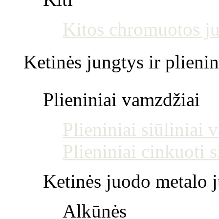
Kitos chromuotos j
Ketinės jungtys ir plienin
Plieniniai vamzdžiai
Plieniniai siūliniai
Plieniniai cinkuoti 
Ketinės juodo metalo j
Alkūnės