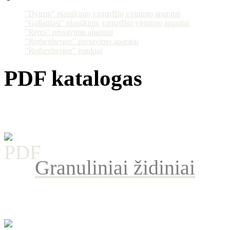
"Dytron" plastikinių vamzdžių virinimo aparatai
"Gallaplast" plastikinių vamzdžių virinimo aparatai
"Rems" presavimo aparatai
"Rothenberger" presavimo aparatai
"Rothenberger" įrankiai
PDF katalogas
Granuliniai židiniai