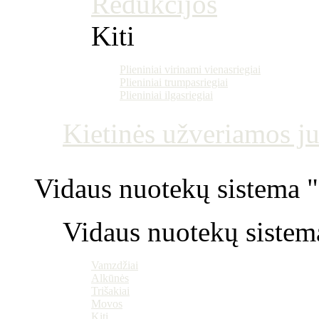
Redukcijos
Kiti
Plieniniai virinami vienasriegiai
Plieniniai trumpasriegiai
Plieniniai ilgasriegiai
Kietinės užveriamos j
Vidaus nuotekų sistema "P
Vidaus nuotekų sistem
Vamzdžiai
Alkūnės
Trišakiai
Movos
Kiti