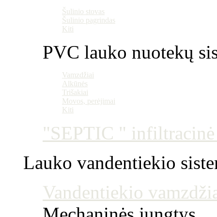
Šulinio stovas
Šulinio pagrindas
Kiti
PVC lauko nuotekų si
Vamzdžiai
Alkūnės
Trišakiai
Movos, perėjimai
Kiti
"SEPTIC " infiltracin
Lauko vandentiekio sist
Vandentiekio vamzdžia
Mechaninės jungtys