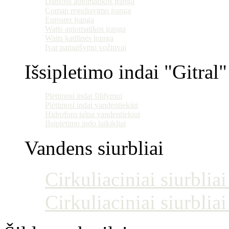
Danfoss automatikos įranga
Comap reguliavimo įranga
Euroster įranga
Watts automatikos įranga
Watts katilinės įranga
Ivar pamaišymo vožtuvai
Išsipletimo indai "Gitral"
Plėtimosi indai šildymui
Plėtimosi indai vandentiekiui
Hidroforo talpa vandentiekiui
Išsiplėtimo indo laikikliai
Vandens siurbliai
Cirkuliaciniai siurblia
Cirkuliaciniai siurblia