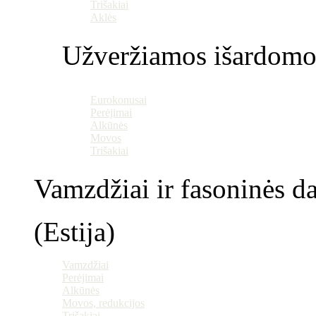
Trišakiai
Aklės
Užveržiamos išardomo
Eurokonusai
Perėjimai
Alkūnės
Movos
Trišakiai
Vamzdžiai ir fasoninės da
(Estija)
Vamzdžiai
Perėjimai
Alkūnės
Movos, redukcijos
Trišakiai