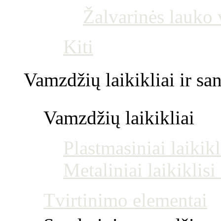
Žalvarinės lauko
Kiti
Vamzdžių laikikliai ir s
Vamzdžių laikikliai
Plastmasiniai laikikl
Metaliniai laikiklis
Tvirtinimo elementai