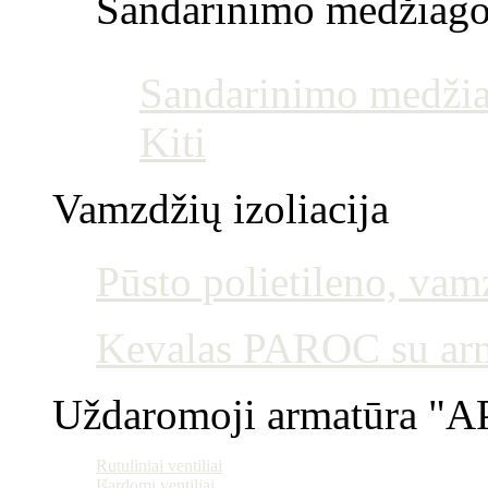
Sandarinimo medžiag
Sandarinimo medžia
Kiti
Vamzdžių izoliacija
Pūsto polietileno, vamz
Kevalas PAROC su armu
Uždaromoji armatūra "AP
Rutuliniai ventiliai
Išardomi ventiliai