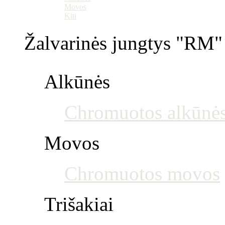
Movos
Kiti
Žalvarinės jungtys "RM" 
Alkūnės
Chromuotos alkūnė
Movos
Chromuotos movos
Trišakiai