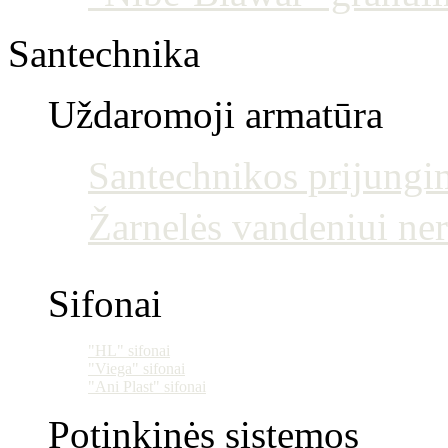
Santechnika
Uždaromoji armatūra
Santechnikos prijun
Žarnelės vandeniui ne
Sifonai
"HL" sifonai
"Viega" sifonai
"Ani Plast" sifonai
Potinkinės sistemos