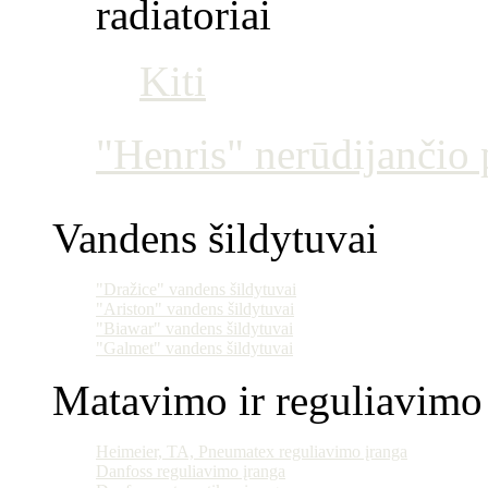
radiatoriai
Kiti
"Henris" nerūdijančio p
Vandens šildytuvai
"Dražice" vandens šildytuvai
"Ariston" vandens šildytuvai
"Biawar" vandens šildytuvai
"Galmet" vandens šildytuvai
Matavimo ir reguliavimo 
Heimeier, TA, Pneumatex reguliavimo įranga
Danfoss reguliavimo įranga