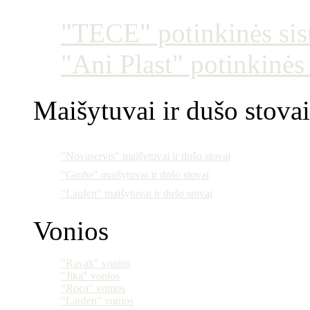
"TECE" potinkinės si
"Ani Plast" potinkinės
Maišytuvai ir dušo stovai
"Novaservis" maišytuvai ir dušo stovai
"Grohe" maišytuvai ir dušo stovai
"Laufen" maišytuvai ir dušo stovai
Vonios
"Ravak" vonios
"Jika" vonios
"Roca" vonios
"Laufen" vonios