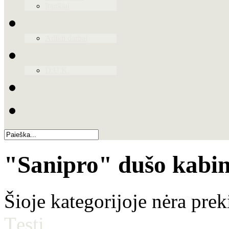
Įrankiai
Paslaugos
Atlikti darbai
Naudinga
D.U.K.
Galerija
Kontaktai
"Sanipro" dušo kabi
Šioje kategorijoje nėra prek
Tęsti