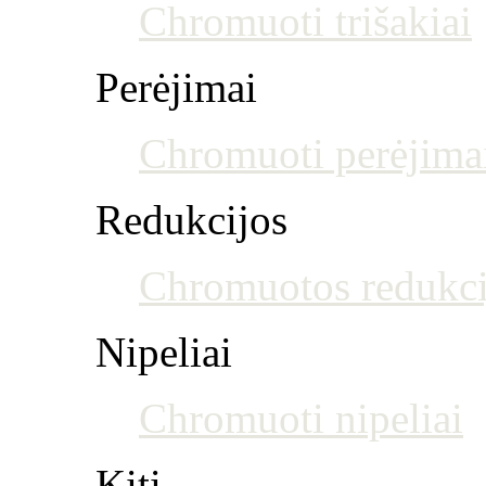
Chromuoti trišakiai
Perėjimai
Chromuoti perėjima
Redukcijos
Chromuotos redukci
Nipeliai
Chromuoti nipeliai
Kiti