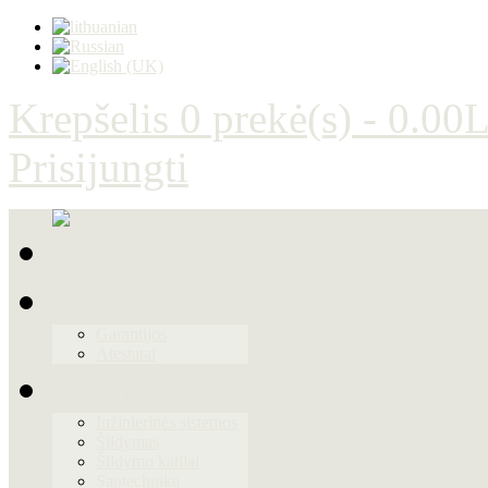
Krepšelis
0 prekė(s) - 0.00L
Prisijungti
Apie mus
Garantijos
Atestatai
Produktai
Inžinierinės sistemos
Šildymas
Šildymo katilai
Santechnika