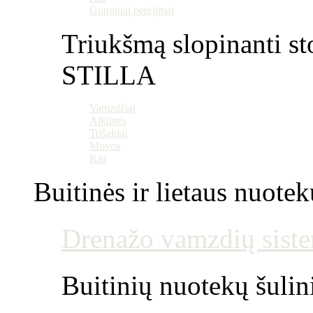
Guminiai perėjimai
Triukšmą slopinanti st
STILLA
Vamzdžiai
Alkūnės
Trišakiai
Movos
Kiti
Buitinės ir lietaus nuotek
Drenažo vamzdių siste
Buitinių nuotekų šulin