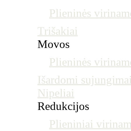
Plieninės virinam
Trišakiai
Movos
Plieninės virina
Išardomi sujungima
Nipeliai
Redukcijos
Plieniniai virinam