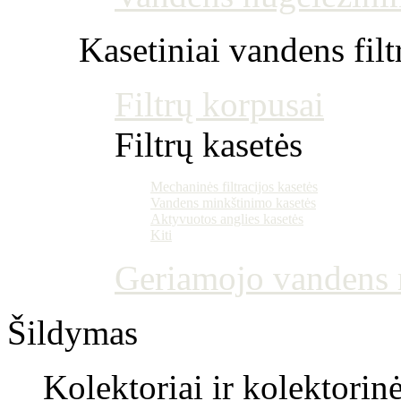
Kasetiniai vandens filt
Filtrų korpusai
Filtrų kasetės
Mechaninės filtracijos kasetės
Vandens minkštinimo kasetės
Aktyvuotos anglies kasetės
Kiti
Geriamojo vandens m
Šildymas
Kolektoriai ir kolektorin