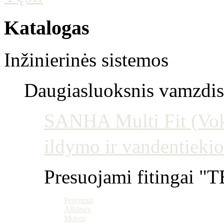
Katalogas
Inžinierinės sistemos
Daugiasluoksnis vamzdis 
SANHA Multi Fit (Vokie
ildymo ir vandentiekio
Presuojami fitingai "T
Perėjimai
Alkūnės
Movos