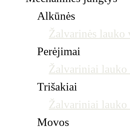
Alkūnės
Žalvarinės lauko 
Perėjimai
Žalvariniai lauko
Trišakiai
Žalvariniai lauko 
Movos