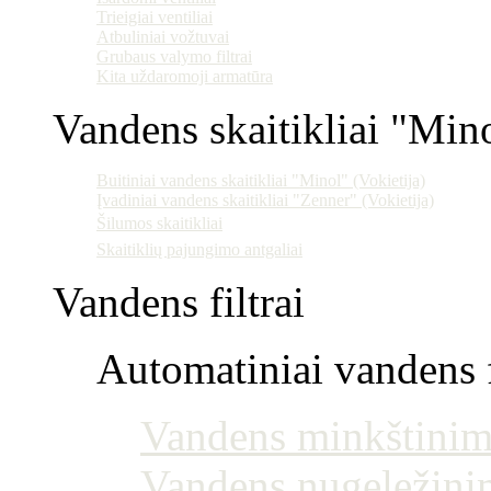
Trieigiai ventiliai
Atbuliniai vožtuvai
Grubaus valymo filtrai
Kita uždaromoji armatūra
Vandens skaitikliai "Min
Buitiniai vandens skaitikliai "Minol" (Vokietija)
Įvadiniai vandens skaitikliai "Zenner" (Vokietija)
Šilumos skaitikliai
Skaitiklių pajungimo antgaliai
Vandens filtrai
Automatiniai vandens f
Vandens minkštinim
Vandens nugeležini