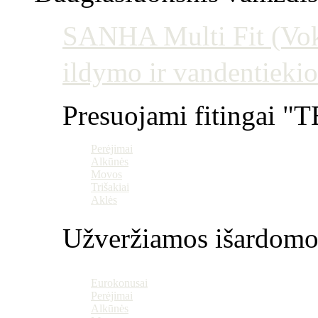
SANHA Multi Fit (Vokie
ildymo ir vandentiekio
Presuojami fitingai "T
Perėjimai
Alkūnės
Movos
Trišakiai
Aklės
Užveržiamos išardomo
Eurokonusai
Perėjimai
Alkūnės