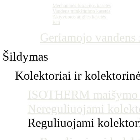
Mechaninės filtracijos kasetės
Vandens minkštinimo kasetės
Aktyvuotos anglies kasetės
Kiti
Geriamojo vandens m
Šildymas
Kolektoriai ir kolektorin
ISOTHERM maišymo mo
Nereguliuojami kolekt
Reguliuojami kolektoria