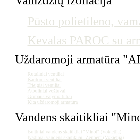
Vamzdžių izoliacija
Pūsto polietileno, vamz
Kevalas PAROC su armu
Uždaromoji armatūra "AP
Rutuliniai ventiliai
Išardomi ventiliai
Trieigiai ventiliai
Atbuliniai vožtuvai
Grubaus valymo filtrai
Kita uždaromoji armatūra
Vandens skaitikliai "Min
Buitiniai vandens skaitikliai "Minol" (Vokietija)
Įvadiniai vandens skaitikliai "Zenner" (Vokietija)