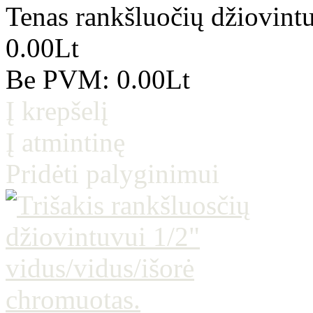
Tenas rankšluočių džiovin
0.00Lt
Be PVM: 0.00Lt
Į krepšelį
Į atmintinę
Pridėti palyginimui