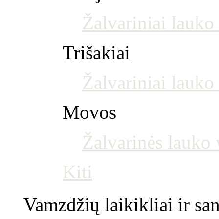
Žalvariniai lauko
Trišakiai
Žalvariniai lauko 
Movos
Žalvarinės lauko
Kiti
Vamzdžių laikikliai ir s