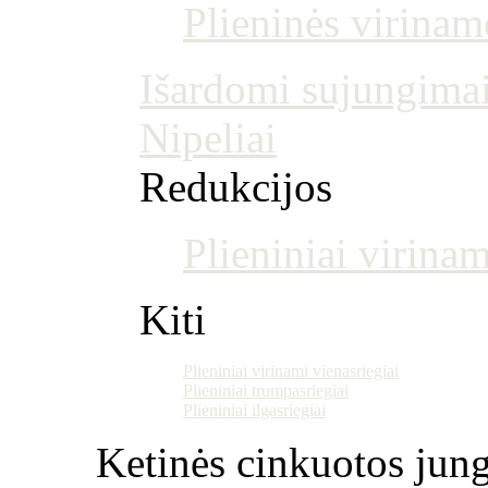
Plieninės virina
Išardomi sujungima
Nipeliai
Redukcijos
Plieniniai virinam
Kiti
Plieniniai virinami vienasriegiai
Plieniniai trumpasriegiai
Plieniniai ilgasriegiai
Ketinės cinkuotos jung