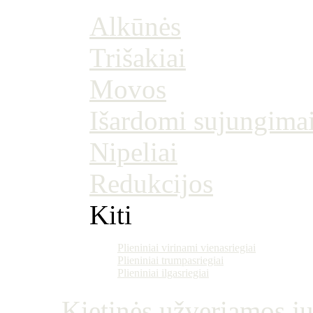
Alkūnės
Trišakiai
Movos
Išardomi sujungima
Nipeliai
Redukcijos
Kiti
Plieniniai virinami vienasriegiai
Plieniniai trumpasriegiai
Plieniniai ilgasriegiai
Kietinės užveriamos j