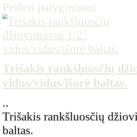
Pridėti palyginimui
Trišakis rankšluosčių dži
vidus/vidus/išorė baltas.
..
Trišakis rankšluosčių džiov
baltas.