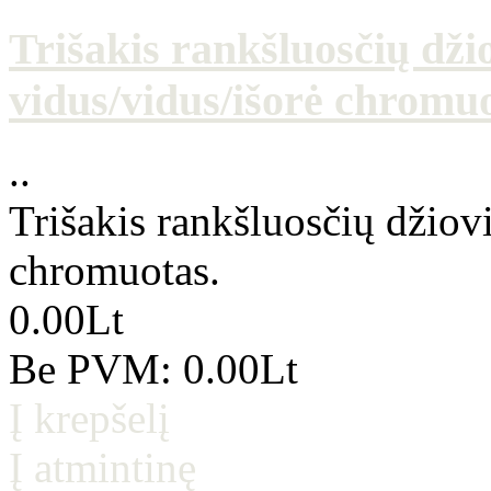
Trišakis rankšluosčių dži
vidus/vidus/išorė chromuo
..
Trišakis rankšluosčių džiov
chromuotas.
0.00Lt
Be PVM: 0.00Lt
Į krepšelį
Į atmintinę