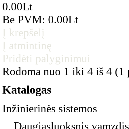
0.00Lt
Be PVM: 0.00Lt
Į krepšelį
Į atmintinę
Pridėti palyginimui
Rodoma nuo 1 iki 4 iš 4 (1 
Katalogas
Inžinierinės sistemos
Daugiasluoksnis vamzdis 