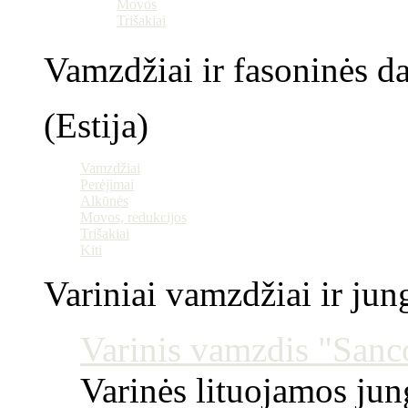
Movos
Trišakiai
Vamzdžiai ir fasoninės da
(Estija)
Vamzdžiai
Perėjimai
Alkūnės
Movos, redukcijos
Trišakiai
Kiti
Variniai vamzdžiai ir jun
Varinis vamzdis "Sanco
Varinės lituojamos ju