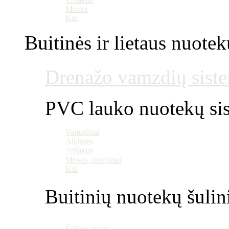
Movos
Kiti
Buitinės ir lietaus nuotek
Drenažo vamzdių siste
PVC lauko nuotekų si
Vamzdžiai
Alkūnės
Trišakiai
Movos, perėjimai
Kiti
Buitinių nuotekų šulin
Šulinio stovas