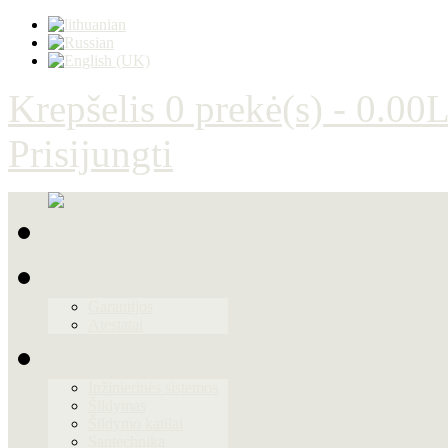
Krepšelis
0 prekė(s) - 0.00L
Prisijungti
Apie mus
Garantijos
Atestatai
Produktai
Inžinierinės sistemos
Šildymas
Šildymo katilai
Santechnika