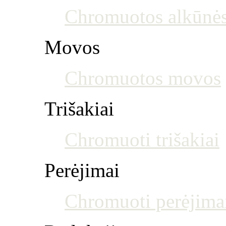
Chromuotos alkūnė
Movos
Chromuotos movos
Trišakiai
Chromuoti trišakiai
Perėjimai
Chromuoti perėjima