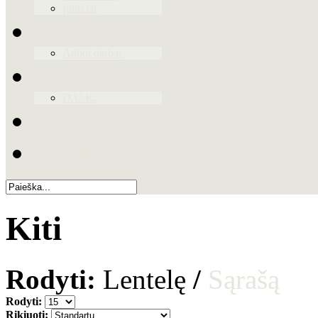
Įrankiai
Paslaugos
Atlikti darbai
Naudinga
D.U.K.
Galerija
Kontaktai
Kiti
Rodyti:
Lentelę
/
Sąrašą
Rodyti:
Rikiuoti: