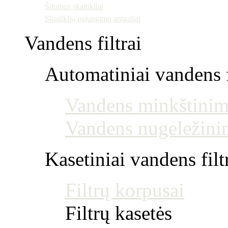
Šilumos skaitikliai
Skaitiklių pajungimo antgaliai
Vandens filtrai
Automatiniai vandens f
Vandens minkštinim
Vandens nugeležini
Kasetiniai vandens filt
Filtrų korpusai
Filtrų kasetės