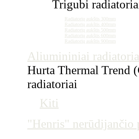
Trigubi radiatoria
Radiatorių aukštis 300mm
Radiatorių aukštis 400mm
Radiatorių aukštis 500mm
Radiatorių aukštis 600mm
Radiatorių aukštis 900mm
Aliumininiai radiatoriai
Hurta Thermal Trend (Č
radiatoriai
Kiti
"Henris" nerūdijančio p