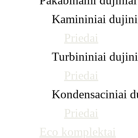
Pakabinami dujiniai 
Kamininiai dujinia
Priedai
Turbininiai dujini
Priedai
Kondensaciniai du
Priedai
Eco komplektai