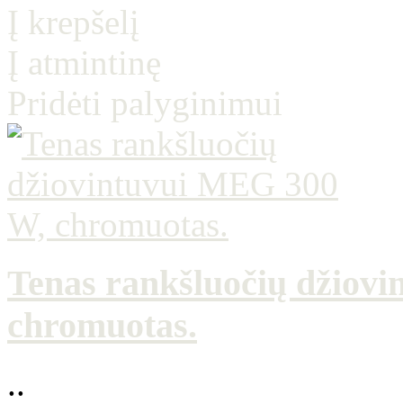
Į krepšelį
Į atmintinę
Pridėti palyginimui
Tenas rankšluočių džiov
chromuotas.
..