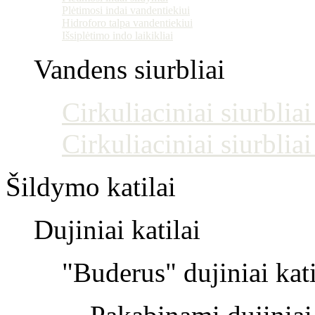
Plėtimosi indai vandentiekiui
Hidroforo talpa vandentiekiui
Išsiplėtimo indo laikikliai
Vandens siurbliai
Cirkuliaciniai siurblia
Cirkuliaciniai siurblia
Šildymo katilai
Dujiniai katilai
"Buderus" dujiniai kati