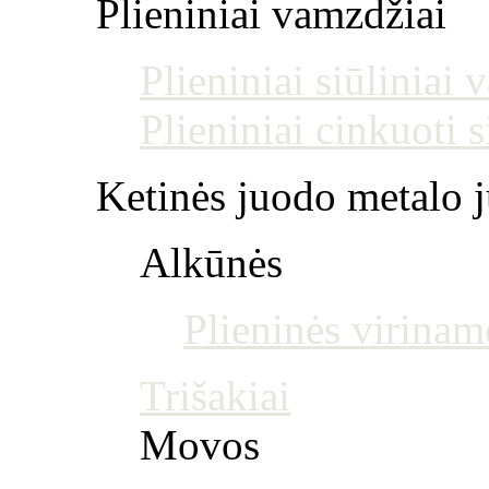
Plieniniai vamzdžiai
Plieniniai siūliniai
Plieniniai cinkuoti 
Ketinės juodo metalo j
Alkūnės
Plieninės virinam
Trišakiai
Movos