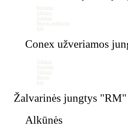
Perėjimai
Alkūnės
Trišakiai
Movos, redukcijos
Kiti
Conex užveriamos jun
Trišakiai
Perėjimai
Alkūnės
Movos
Kiti
Žalvarinės jungtys "RM" 
Alkūnės