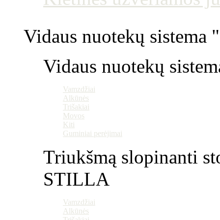
Vidaus nuotekų sistema "P
Vidaus nuotekų sistem
Vamzdžiai
Alkūnės
Trišakiai
Movos
Kiti
Guminiai perėjimai
Triukšmą slopinanti st
STILLA
Vamzdžiai
Alkūnės
Trišakiai