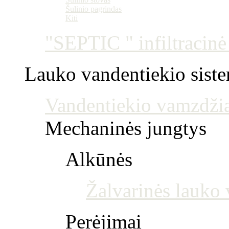
Šulinio pagrindas
Kiti
"SEPTIC " infiltracin
Lauko vandentiekio sist
Vandentiekio vamzdžia
Mechaninės jungtys
Alkūnės
Žalvarinės lauko 
Perėjimai