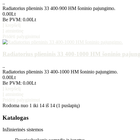
..
Radiatorius plieninis 33 400-900 HM šoninio pajungimo.
0.00Lt
Be PVM: 0.00Lt
Į krepšelį
Į atmintinę
Pridėti palyginimui
Radiatorius plieninis 33 400-1000 HM šoninio pajun
..
Radiatorius plieninis 33 400-1000 HM šoninio pajungimo.
0.00Lt
Be PVM: 0.00Lt
Į krepšelį
Į atmintinę
Pridėti palyginimui
Rodoma nuo 1 iki 14 iš 14 (1 puslapių)
Katalogas
Inžinierinės sistemos