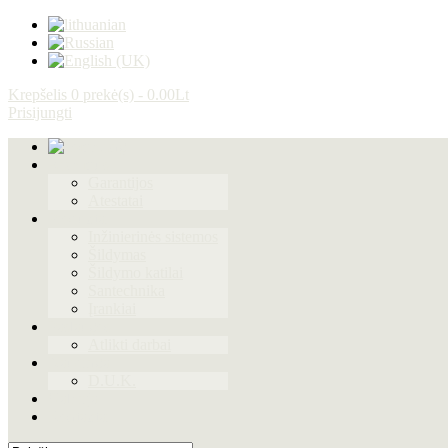
Krepšelis
0 prekė(s) - 0.00Lt
Prisijungti
Apie mus
Garantijos
Atestatai
Produktai
Inžinierinės sistemos
Šildymas
Šildymo katilai
Santechnika
Įrankiai
Paslaugos
Atlikti darbai
Naudinga
D.U.K.
Galerija
Kontaktai