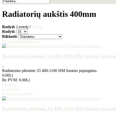
Radiatorių aukštis 400mm
Rodyti:
Lentelę
/
Sąrašą
Rodyti:
Rikiuoti:
Prekių palyginimas (0)
Radiatorius plieninis 33 400-1100 HM šoninio pajun
..
Radiatorius plieninis 33 400-1100 HM šoninio pajungimo.
0.00Lt
Be PVM: 0.00Lt
Į krepšelį
Į atmintinę
Pridėti palyginimui
Radiatorius plieninis 33 400-1200 HM šoninio pajun