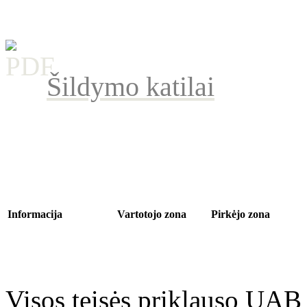
Šildymo katilai
Informacija
Vartotojo zona
Pirkėjo zona
Apie mus
Mano sąskaita
Kontaktui
Transportavimas
Pirkimų istorija
Grąžinimas
Privatumas
Atmintinė
Parduotuvės medis
Grąžinimo sąlygos
Taisyklės
Visos teisės priklauso UAB