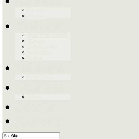
Apie mus
Garantijos
Atestatai
Produktai
Inžinierinės sistemos
Šildymas
Šildymo katilai
Santechnika
Įrankiai
Paslaugos
Atlikti darbai
Naudinga
D.U.K.
Galerija
Kontaktai