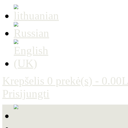
Krepšelis
0 prekė(s) - 0.00L
Prisijungti