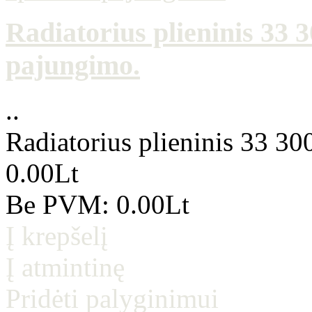
Radiatorius plieninis 33
pajungimo.
..
Radiatorius plieninis 33 3
0.00Lt
Be PVM: 0.00Lt
Į krepšelį
Į atmintinę
Pridėti palyginimui