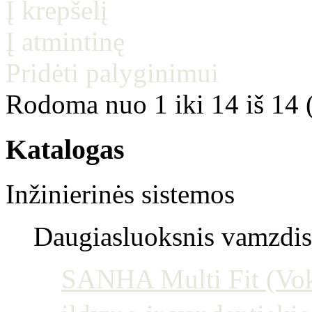
Į krepšelį
Į atmintinę
Pridėti palyginimui
Rodoma nuo 1 iki 14 iš 14 
Katalogas
Inžinierinės sistemos
Daugiasluoksnis vamzdis 
SANHA Multi Fit (Vokie