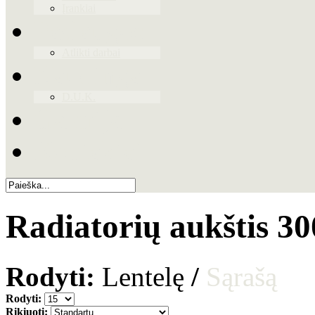
Įrankiai
Paslaugos
Atlikti darbai
Naudinga
D.U.K.
Galerija
Kontaktai
Radiatorių aukštis 
Rodyti:
Lentelę
/
Sąrašą
Rodyti:
Rikiuoti: