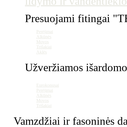
ildymo ir vandentiekio
Presuojami fitingai "T
Perėjimai
Alkūnės
Movos
Trišakiai
Aklės
Užveržiamos išardomo
Eurokonusai
Perėjimai
Alkūnės
Movos
Trišakiai
Vamzdžiai ir fasoninės da