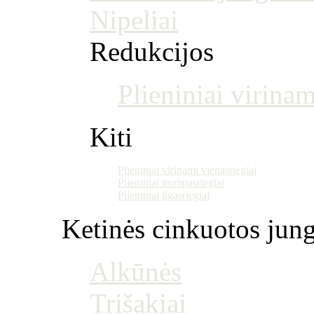
Nipeliai
Redukcijos
Plieniniai virinam
Kiti
Plieniniai virinami vienasriegiai
Plieniniai trumpasriegiai
Plieniniai ilgasriegiai
Ketinės cinkuotos jung
Alkūnės
Trišakiai