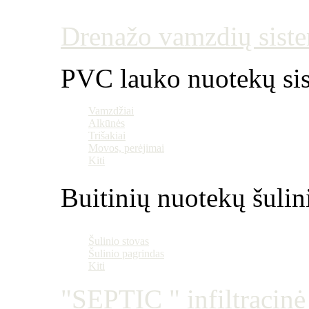
Drenažo vamzdių siste
PVC lauko nuotekų si
Vamzdžiai
Alkūnės
Trišakiai
Movos, perėjimai
Kiti
Buitinių nuotekų šulin
Šulinio stovas
Šulinio pagrindas
Kiti
"SEPTIC " infiltracin