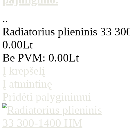
..
Radiatorius plieninis 33 3
0.00Lt
Be PVM: 0.00Lt
Į krepšelį
Į atmintinę
Pridėti palyginimui