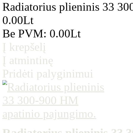
Radiatorius plieninis 33 3
0.00Lt
Be PVM: 0.00Lt
Į krepšelį
Į atmintinę
Pridėti palyginimui
Radiatorius plieninis 33