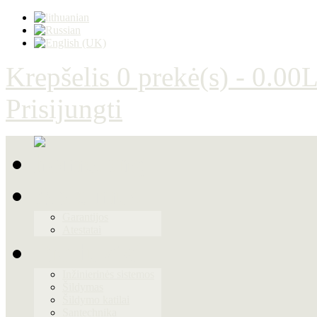
Krepšelis
0 prekė(s) - 0.00L
Prisijungti
Apie mus
Garantijos
Atestatai
Produktai
Inžinierinės sistemos
Šildymas
Šildymo katilai
Santechnika