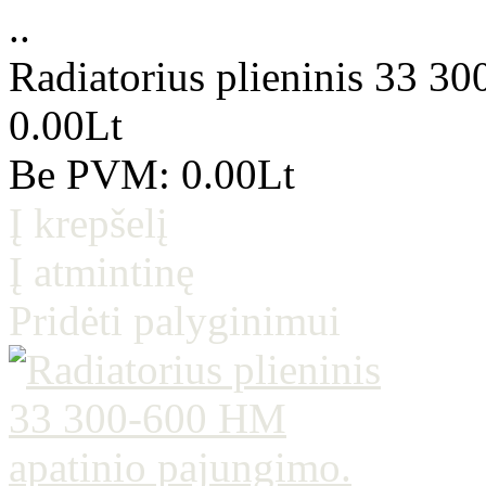
..
Radiatorius plieninis 33 3
0.00Lt
Be PVM: 0.00Lt
Į krepšelį
Į atmintinę
Pridėti palyginimui