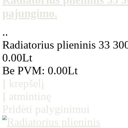
pajungimo.
..
Radiatorius plieninis 33 3
0.00Lt
Be PVM: 0.00Lt
Į krepšelį
Į atmintinę
Pridėti palyginimui