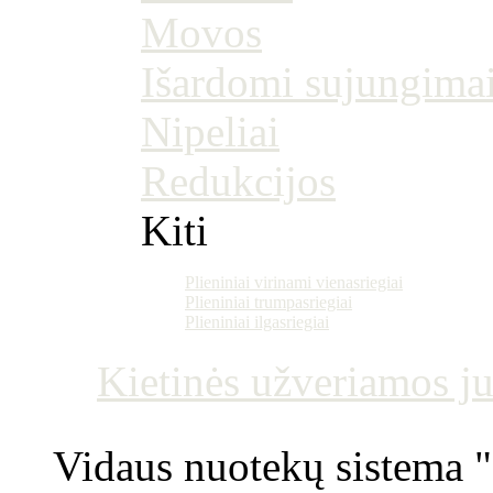
Movos
Išardomi sujungima
Nipeliai
Redukcijos
Kiti
Plieniniai virinami vienasriegiai
Plieniniai trumpasriegiai
Plieniniai ilgasriegiai
Kietinės užveriamos j
Vidaus nuotekų sistema "P