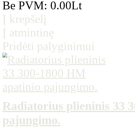
Be PVM: 0.00Lt
Į krepšelį
Į atmintinę
Pridėti palyginimui
Radiatorius plieninis 33
pajungimo.