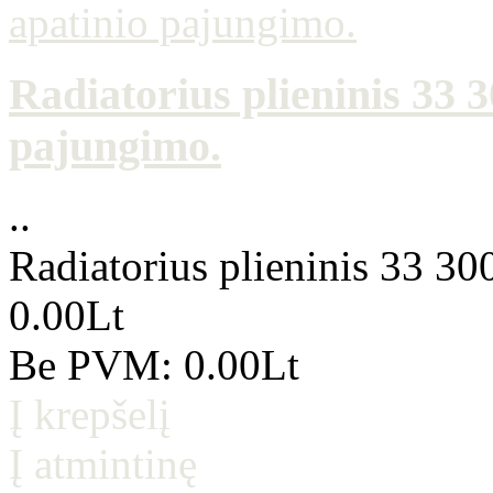
Radiatorius plieninis 33
pajungimo.
..
Radiatorius plieninis 33 3
0.00Lt
Be PVM: 0.00Lt
Į krepšelį
Į atmintinę