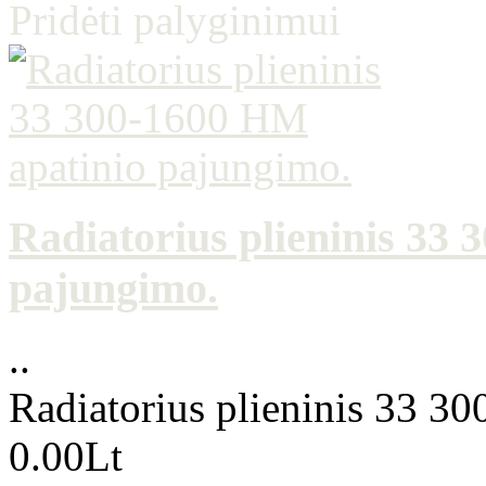
Pridėti palyginimui
Radiatorius plieninis 33
pajungimo.
..
Radiatorius plieninis 33 3
0.00Lt