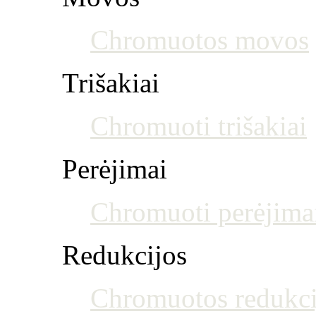
Chromuotos movos
Trišakiai
Chromuoti trišakiai
Perėjimai
Chromuoti perėjima
Redukcijos
Chromuotos redukci