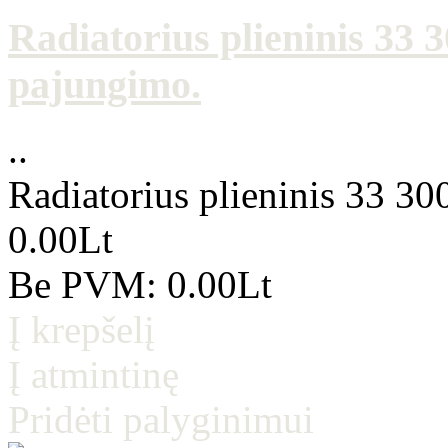
Radiatorius plieninis 33
pajungimo.
..
Radiatorius plieninis 33 3
0.00Lt
Be PVM: 0.00Lt
Į krepšelį
Į atmintinę
Pridėti palyginimui