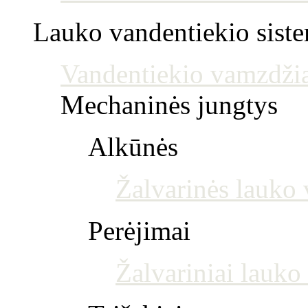
Lauko vandentiekio sist
Vandentiekio vamzdžia
Mechaninės jungtys
Alkūnės
Žalvarinės lauko 
Perėjimai
Žalvariniai lauko