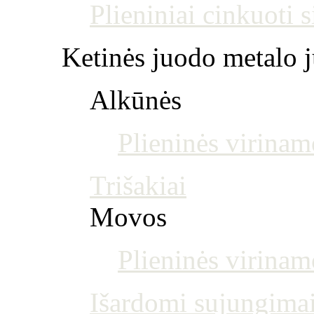
Plieniniai cinkuoti 
Ketinės juodo metalo j
Alkūnės
Plieninės virinam
Trišakiai
Movos
Plieninės virina
Išardomi sujungima