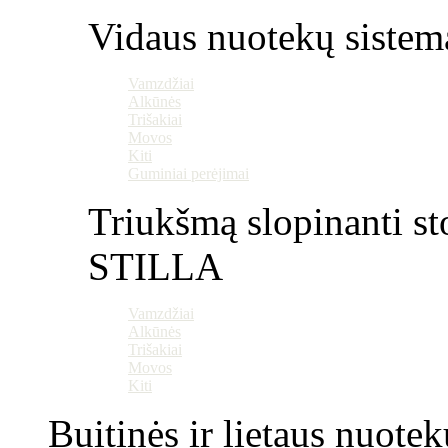
Vidaus nuotekų sistem
Vamzdžiai
Alkūnės
Trišakiai
Movos
Kiti
Guminiai perėjimai
Triukšmą slopinanti st
STILLA
Vamzdžiai
Alkūnės
Trišakiai
Movos
Kiti
Buitinės ir lietaus nuotek