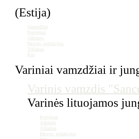
(Estija)
Vamzdžiai
Perėjimai
Alkūnės
Movos, redukcijos
Trišakiai
Kiti
Variniai vamzdžiai ir jun
Varinis vamzdis "Sanco
Varinės lituojamos ju
Perėjimai
Alkūnės
Trišakiai
Movos, redukcijos