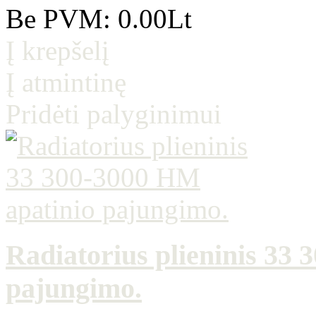
Be PVM: 0.00Lt
Į krepšelį
Į atmintinę
Pridėti palyginimui
Radiatorius plieninis 33
pajungimo.