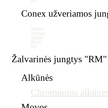
Kiti
Conex užveriamos jun
Trišakiai
Perėjimai
Alkūnės
Movos
Kiti
Žalvarinės jungtys "RM" 
Alkūnės
Chromuotos alkūnė
Movos