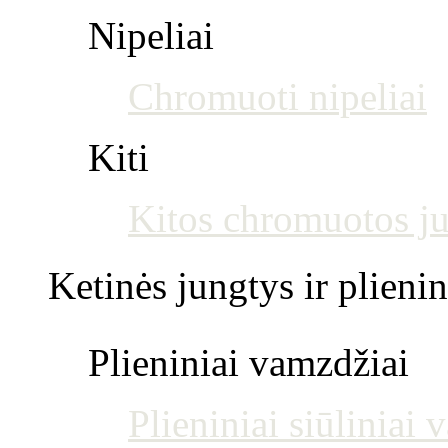
Nipeliai
Chromuoti nipeliai
Kiti
Kitos chromuotos j
Ketinės jungtys ir plienin
Plieniniai vamzdžiai
Plieniniai siūliniai