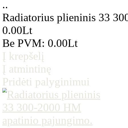
..
Radiatorius plieninis 33 3
0.00Lt
Be PVM: 0.00Lt
Į krepšelį
Į atmintinę
Pridėti palyginimui