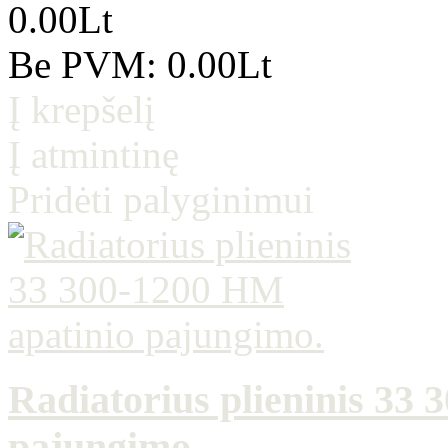
0.00Lt
Be PVM: 0.00Lt
Į krepšelį
Į atmintinę
Pridėti palyginimui
Radiatorius plieninis 33
pajungimo.