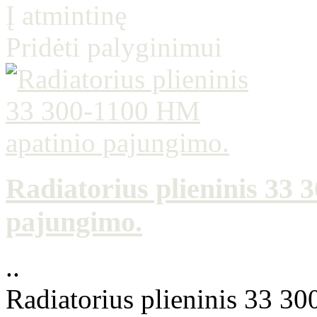
Į atmintinę
Pridėti palyginimui
Radiatorius plieninis 33
pajungimo.
..
Radiatorius plieninis 33 3