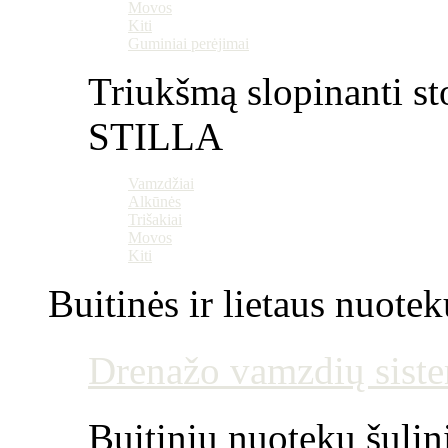
Movos
Kiti
Guminiai perėjimai
Triukšmą slopinanti st
STILLA
Vamzdžiai
Alkūnės
Trišakiai
Movos
Kiti
Buitinės ir lietaus nuotek
Drenažo vamzdių siste
Buitinių nuotekų šulin