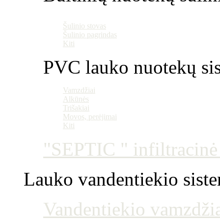
Šulinio stovas
Šulinio pagrindas
Kiti
PVC lauko nuotekų si
Vamzdžiai
Alkūnės
Trišakiai
Movos, perėjimai
Kiti
"SEPTIC " infiltracin
Lauko vandentiekio sist
Vandentiekio vamzdžia