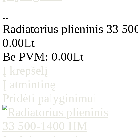
..
Radiatorius plieninis 33 5
0.00Lt
Be PVM: 0.00Lt
Į krepšelį
Į atmintinę
Pridėti palyginimui