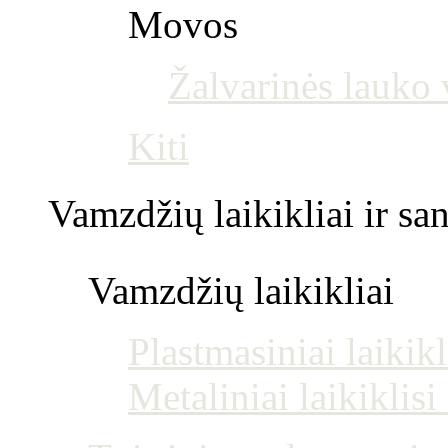
Movos
Žalvarinės lauko
Kiti
Vamzdžių laikikliai ir s
Vamzdžių laikikliai
Plastmasiniai laikikl
Metaliniai laikiklis