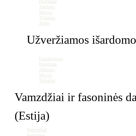
Perėjimai
Alkūnės
Movos
Trišakiai
Aklės
Užveržiamos išardomo
Eurokonusai
Perėjimai
Alkūnės
Movos
Trišakiai
Vamzdžiai ir fasoninės da
(Estija)
Vamzdžiai
Perėjimai