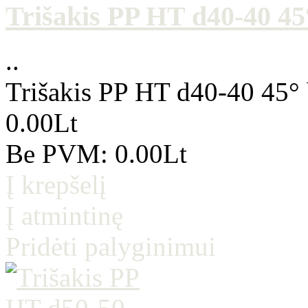
Trišakis PP HT d40-40 45°
..
Trišakis PP HT d40-40 45° 
0.00Lt
Be PVM: 0.00Lt
Į krepšelį
Į atmintinę
Pridėti palyginimui