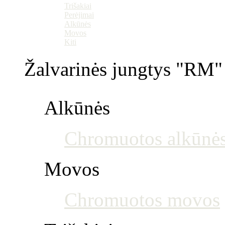
Trišakiai
Perėjimai
Alkūnės
Movos
Kiti
Žalvarinės jungtys "RM" 
Alkūnės
Chromuotos alkūnė
Movos
Chromuotos movos