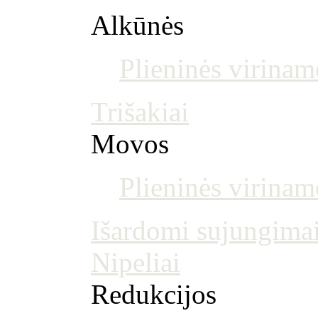
Alkūnės
Plieninės virinam
Trišakiai
Movos
Plieninės virina
Išardomi sujungima
Nipeliai
Redukcijos