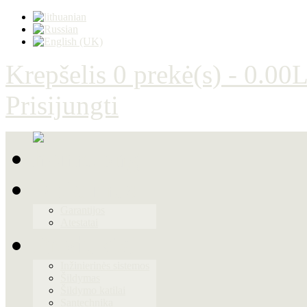
Krepšelis
0 prekė(s) - 0.00L
Prisijungti
Apie mus
Garantijos
Atestatai
Produktai
Inžinierinės sistemos
Šildymas
Šildymo katilai
Santechnika