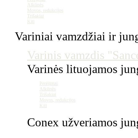
Alkūnės
Movos, redukcijos
Trišakiai
Kiti
Variniai vamzdžiai ir jun
Varinis vamzdis "Sanco
Varinės lituojamos ju
Perėjimai
Alkūnės
Trišakiai
Movos, redukcijos
Kiti
Conex užveriamos jun