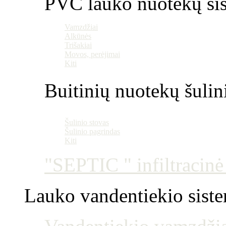
PVC lauko nuotekų si
Vamzdžiai
Alkūnės
Trišakiai
Movos, perėjimai
Kiti
Buitinių nuotekų šulin
Šulinio stovas
Šulinio pagrindas
Kiti
"SEPTIC " infiltracin
Lauko vandentiekio sist