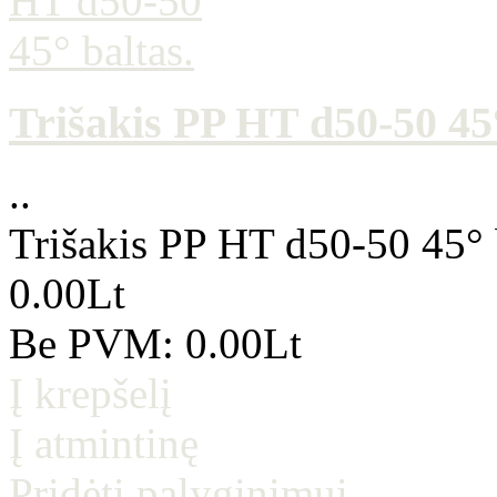
Trišakis PP HT d50-50 45°
..
Trišakis PP HT d50-50 45° 
0.00Lt
Be PVM: 0.00Lt
Į krepšelį
Į atmintinę
Pridėti palyginimui