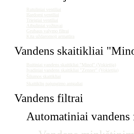
Rutuliniai ventiliai
Išardomi ventiliai
Trieigiai ventiliai
Atbuliniai vožtuvai
Grubaus valymo filtrai
Kita uždaromoji armatūra
Vandens skaitikliai "Min
Buitiniai vandens skaitikliai "Minol" (Vokietija)
Įvadiniai vandens skaitikliai "Zenner" (Vokietija)
Šilumos skaitikliai
Skaitiklių pajungimo antgaliai
Vandens filtrai
Automatiniai vandens f