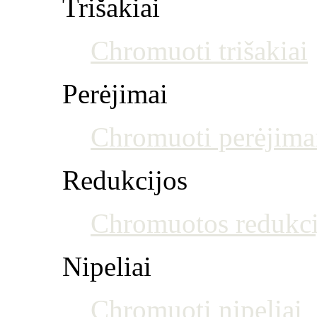
Trišakiai
Chromuoti trišakiai
Perėjimai
Chromuoti perėjima
Redukcijos
Chromuotos redukci
Nipeliai
Chromuoti nipeliai