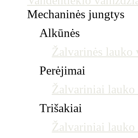
Vandentiekio vamzdžia
Mechaninės jungtys
Alkūnės
Žalvarinės lauko 
Perėjimai
Žalvariniai lauko
Trišakiai
Žalvariniai lauko 