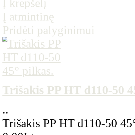
Į krepšelį
Į atmintinę
Pridėti palyginimui
Trišakis PP HT d110-50 45
..
Trišakis PP HT d110-50 45°