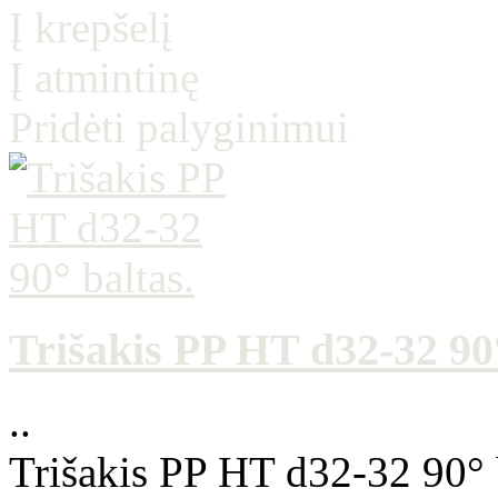
Į krepšelį
Į atmintinę
Pridėti palyginimui
Trišakis PP HT d32-32 90°
..
Trišakis PP HT d32-32 90° 