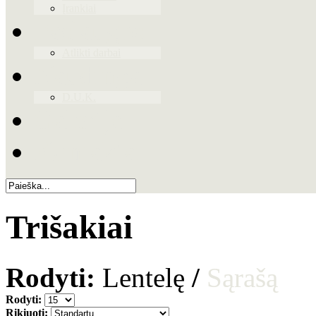
Įrankiai
Paslaugos
Atlikti darbai
Naudinga
D.U.K.
Galerija
Kontaktai
Trišakiai
Rodyti:
Lentelę
/
Sąrašą
Rodyti:
Rikiuoti: