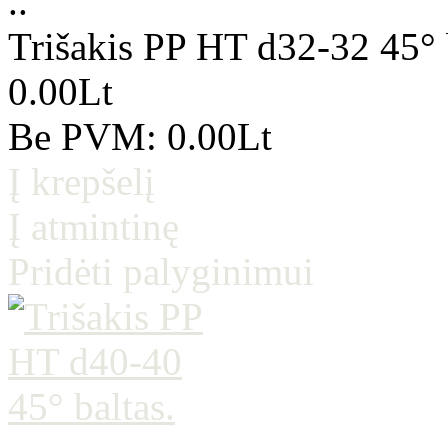
..
Trišakis PP HT d32-32 45° 
0.00Lt
Be PVM: 0.00Lt
Į krepšelį
Į atmintinę
Pridėti palyginimui