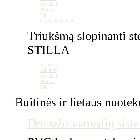
Trišakiai
Movos
Kiti
Guminiai perėjimai
Triukšmą slopinanti st
STILLA
Vamzdžiai
Alkūnės
Trišakiai
Movos
Kiti
Buitinės ir lietaus nuotek
Drenažo vamzdių siste