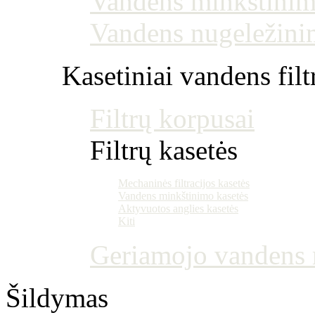
Vandens minkštinim
Vandens nugeležini
Kasetiniai vandens filt
Filtrų korpusai
Filtrų kasetės
Mechaninės filtracijos kasetės
Vandens minkštinimo kasetės
Aktyvuotos anglies kasetės
Kiti
Geriamojo vandens m
Šildymas