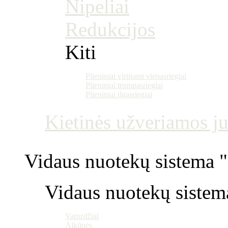
Nipeliai
Redukcijos
Kiti
Plieniniai virinami vienasriegiai
Plieniniai trumpasriegiai
Plieniniai ilgasriegiai
Kietinės užveriamos j
Vidaus nuotekų sistema "P
Vidaus nuotekų sistem
Vamzdžiai
Alkūnės