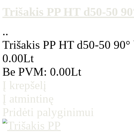
Trišakis PP HT d50-50 90°
..
Trišakis PP HT d50-50 90° 
0.00Lt
Be PVM: 0.00Lt
Į krepšelį
Į atmintinę
Pridėti palyginimui