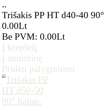
..
Trišakis PP HT d40-40 90° 
0.00Lt
Be PVM: 0.00Lt
Į krepšelį
Į atmintinę
Pridėti palyginimui