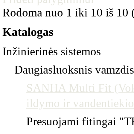
Rodoma nuo 1 iki 10 iš 10 
Katalogas
Inžinierinės sistemos
Daugiasluoksnis vamzdis 
SANHA Multi Fit (Vokie
ildymo ir vandentiekio
Presuojami fitingai "T