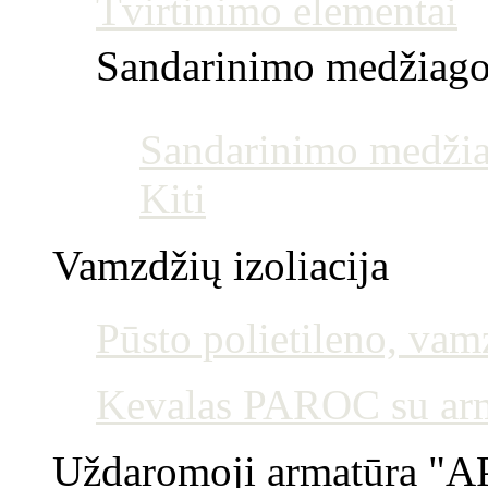
Tvirtinimo elementai
Sandarinimo medžiag
Sandarinimo medžia
Kiti
Vamzdžių izoliacija
Pūsto polietileno, vamz
Kevalas PAROC su armu
Uždaromoji armatūra "AP