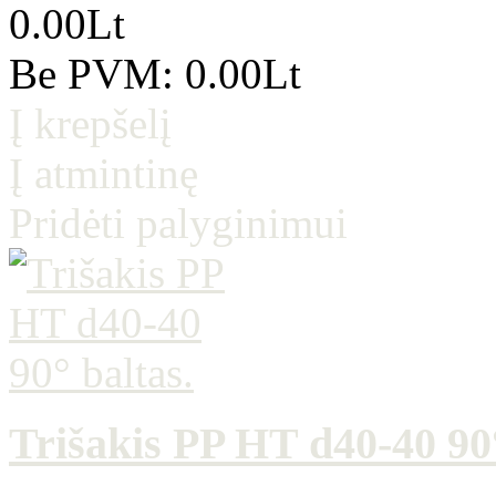
0.00Lt
Be PVM: 0.00Lt
Į krepšelį
Į atmintinę
Pridėti palyginimui
Trišakis PP HT d40-40 90°