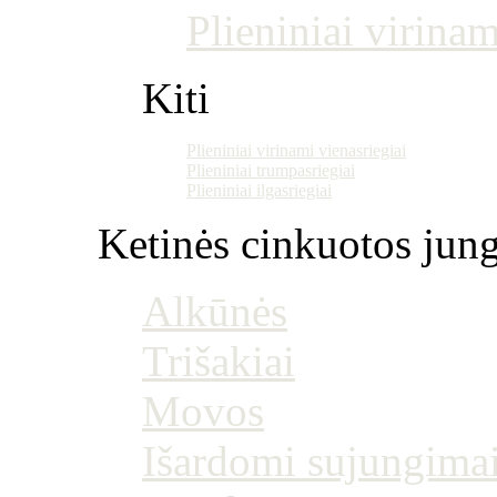
Plieniniai virinam
Kiti
Plieniniai virinami vienasriegiai
Plieniniai trumpasriegiai
Plieniniai ilgasriegiai
Ketinės cinkuotos jung
Alkūnės
Trišakiai
Movos
Išardomi sujungima