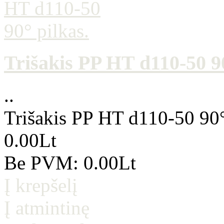
Trišakis PP HT d110-50 90
..
Trišakis PP HT d110-50 90°
0.00Lt
Be PVM: 0.00Lt
Į krepšelį
Į atmintinę