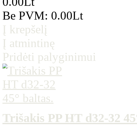
0.00Lt
Be PVM: 0.00Lt
Į krepšelį
Į atmintinę
Pridėti palyginimui
Trišakis PP HT d32-32 45°