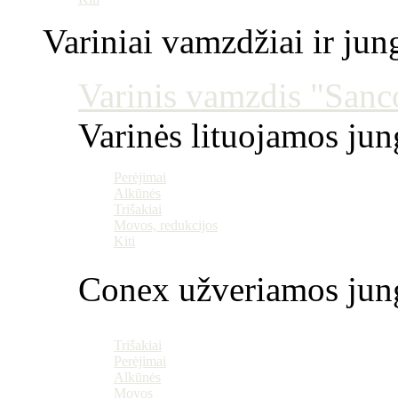
Variniai vamzdžiai ir jun
Varinis vamzdis "Sanco
Varinės lituojamos ju
Perėjimai
Alkūnės
Trišakiai
Movos, redukcijos
Kiti
Conex užveriamos jun
Trišakiai
Perėjimai
Alkūnės
Movos