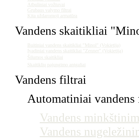
Atbuliniai vožtuvai
Grubaus valymo filtrai
Kita uždaromoji armatūra
Vandens skaitikliai "Min
Buitiniai vandens skaitikliai "Minol" (Vokietija)
Įvadiniai vandens skaitikliai "Zenner" (Vokietija)
Šilumos skaitikliai
Skaitiklių pajungimo antgaliai
Vandens filtrai
Automatiniai vandens f
Vandens minkštinim
Vandens nugeležini