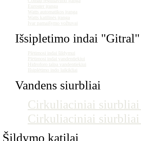
Comap reguliavimo įranga
Euroster įranga
Watts automatikos įranga
Watts katilinės įranga
Ivar pamaišymo vožtuvai
Išsipletimo indai "Gitral"
Plėtimosi indai šildymui
Plėtimosi indai vandentiekiui
Hidroforo talpa vandentiekiui
Išsiplėtimo indo laikikliai
Vandens siurbliai
Cirkuliaciniai siurblia
Cirkuliaciniai siurblia
Šildymo katilai