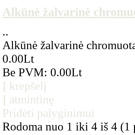
Alkūnė žalvarinė chromuo
..
Alkūnė žalvarinė chromuota 
0.00Lt
Be PVM: 0.00Lt
Į krepšelį
Į atmintinę
Pridėti palyginimui
Rodoma nuo 1 iki 4 iš 4 (1 