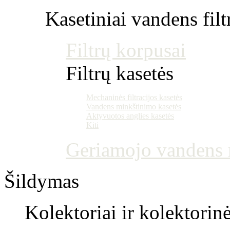
Kasetiniai vandens filt
Filtrų korpusai
Filtrų kasetės
Mechaninės filtracijos kasetės
Vandens minkštinimo kasetės
Aktyvuotos anglies kasetės
Kiti
Geriamojo vandens m
Šildymas
Kolektoriai ir kolektorin