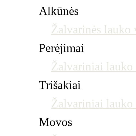
Alkūnės
Žalvarinės lauko 
Perėjimai
Žalvariniai lauko
Trišakiai
Žalvariniai lauko 
Movos