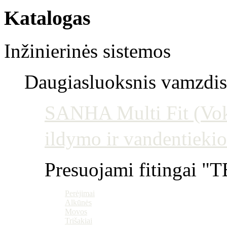
Katalogas
Inžinierinės sistemos
Daugiasluoksnis vamzdis 
SANHA Multi Fit (Vokie
ildymo ir vandentiekio
Presuojami fitingai "T
Perėjimai
Alkūnės
Movos
Trišakiai