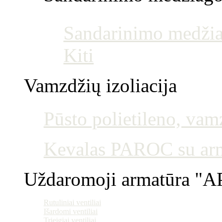
Sandarinimo medžia
Kiti
Vamzdžių izoliacija
Pūsto polietileno, vamz
Kevalas PAROC su armu
Uždaromoji armatūra "AP
Rutuliniai ventiliai
Išardomi ventiliai
Trieigiai ventiliai