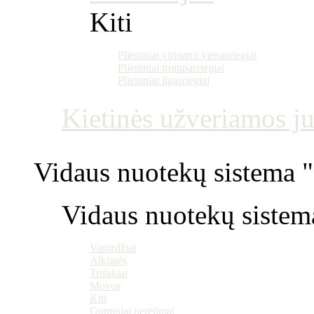
Kiti
Plieniniai virinami vienasriegiai
Plieniniai trumpasriegiai
Plieniniai ilgasriegiai
Kietinės užveriamos j
Vidaus nuotekų sistema "P
Vidaus nuotekų sistem
Vamzdžiai
Alkūnės
Trišakiai
Movos
Kiti
Guminiai perėjimai