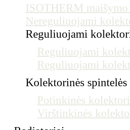
ISOTHERM maišymo mo
Nereguliuojami kolekt
Reguliuojami kolektoria
Reguliuojami kolekt
Reguliuojami kolekt
Kolektorinės spintelės
Potinkinės kolektori
Virštinkinės kolekto