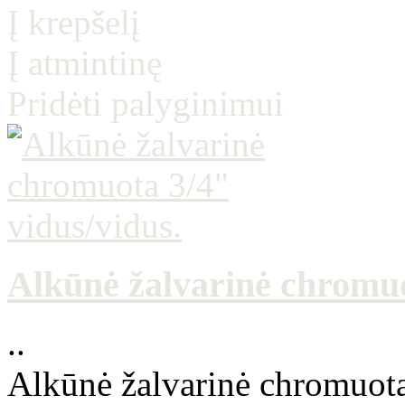
Į krepšelį
Į atmintinę
Pridėti palyginimui
Alkūnė žalvarinė chromuo
..
Alkūnė žalvarinė chromuota