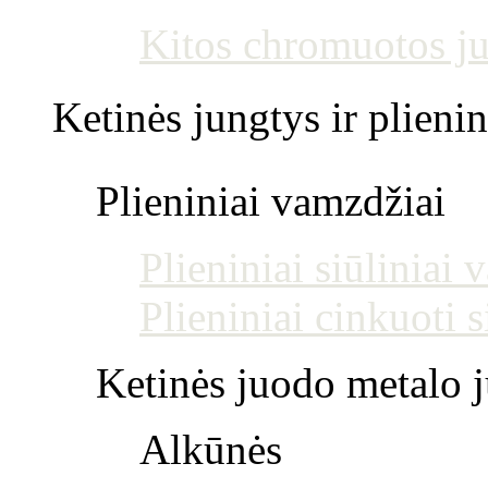
Kitos chromuotos j
Ketinės jungtys ir plienin
Plieniniai vamzdžiai
Plieniniai siūliniai
Plieniniai cinkuoti 
Ketinės juodo metalo j
Alkūnės