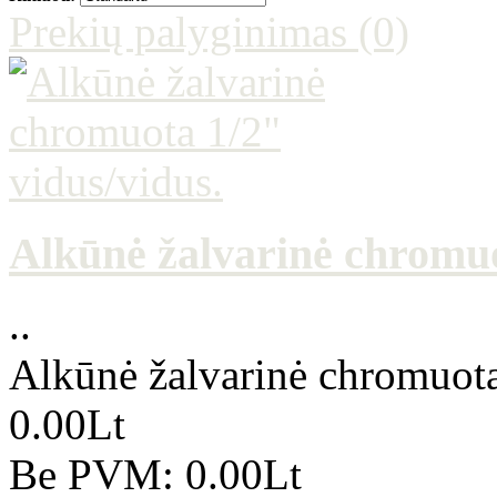
Prekių palyginimas (0)
Alkūnė žalvarinė chromuo
..
Alkūnė žalvarinė chromuota
0.00Lt
Be PVM: 0.00Lt