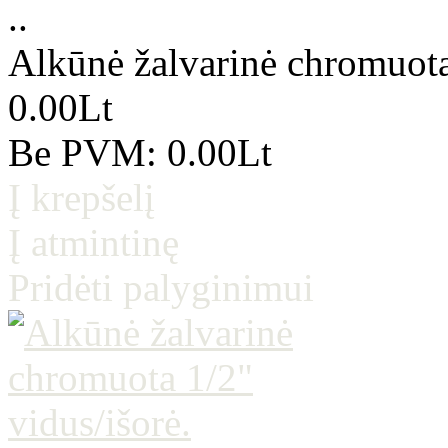
..
Alkūnė žalvarinė chromuota 
0.00Lt
Be PVM: 0.00Lt
Į krepšelį
Į atmintinę
Pridėti palyginimui