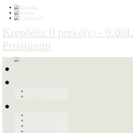
Krepšelis
0 prekė(s) - 0.00L
Prisijungti
Apie mus
Garantijos
Atestatai
Produktai
Inžinierinės sistemos
Šildymas
Šildymo katilai
Santechnika