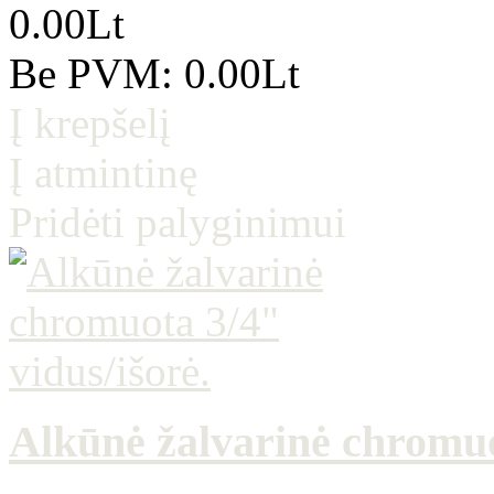
0.00Lt
Be PVM: 0.00Lt
Į krepšelį
Į atmintinę
Pridėti palyginimui
Alkūnė žalvarinė chromuo