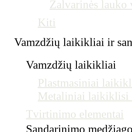
Žalvarinės lauko
Kiti
Vamzdžių laikikliai ir s
Vamzdžių laikikliai
Plastmasiniai laikikl
Metaliniai laikiklis
Tvirtinimo elementai
Sandarinimo medžiag