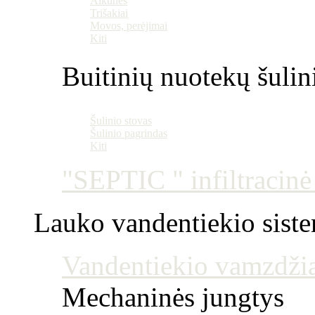
Alkūnės
Trišakiai
Movos, perėjimai
Kiti
Buitinių nuotekų šulin
Šulinio stovas
Šulinio pagrindas
Kiti
"SEPTIC " infiltracin
Lauko vandentiekio sist
Vandentiekio vamzdžia
Mechaninės jungtys