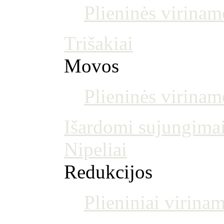
Plieninės virinam
Trišakiai
Movos
Plieninės virina
Išardomi sujungima
Nipeliai
Redukcijos
Plieniniai virinam