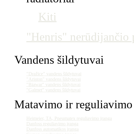
Kiti
"Henris" nerūdijančio p
Vandens šildytuvai
"Dražice" vandens šildytuvai
"Ariston" vandens šildytuvai
"Biawar" vandens šildytuvai
"Galmet" vandens šildytuvai
Matavimo ir reguliavimo 
Heimeier, TA, Pneumatex reguliavimo įranga
Danfoss reguliavimo įranga
Danfoss automatikos įranga