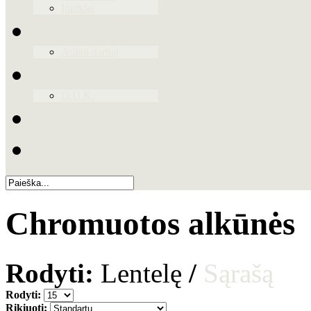
Įrankiai
Paslaugos
Atlikti darbai
Naudinga
D.U.K.
Galerija
Kontaktai
Chromuotos alkūnės
Rodyti:
Lentelę
/
Sąrašą
Rodyti:
Rikiuoti: