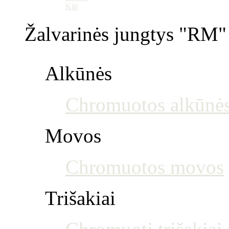
Kiti
Žalvarinės jungtys "RM" 
Alkūnės
Chromuotos alkūnė
Movos
Chromuotos movos
Trišakiai