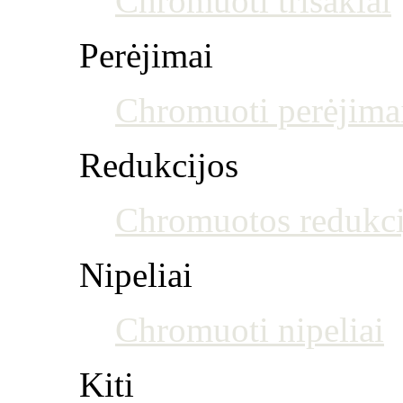
Chromuoti trišakiai
Perėjimai
Chromuoti perėjima
Redukcijos
Chromuotos redukci
Nipeliai
Chromuoti nipeliai
Kiti