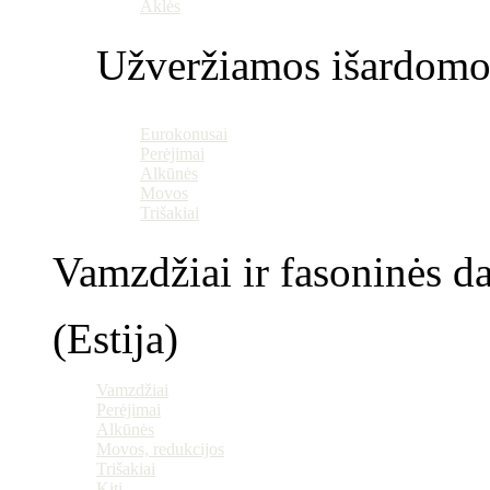
Aklės
Užveržiamos išardomo
Eurokonusai
Perėjimai
Alkūnės
Movos
Trišakiai
Vamzdžiai ir fasoninės da
(Estija)
Vamzdžiai
Perėjimai
Alkūnės
Movos, redukcijos
Trišakiai
Kiti