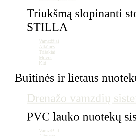
Triukšmą slopinanti st
STILLA
Vamzdžiai
Alkūnės
Trišakiai
Movos
Kiti
Buitinės ir lietaus nuotek
Drenažo vamzdių siste
PVC lauko nuotekų si
Vamzdžiai