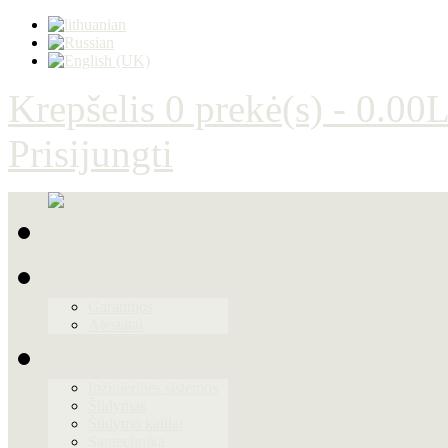
Krepšelis
0 prekė(s) - 0.00L
Prisijungti
Apie mus
Garantijos
Atestatai
Produktai
Inžinierinės sistemos
Šildymas
Šildymo katilai
Santechnika