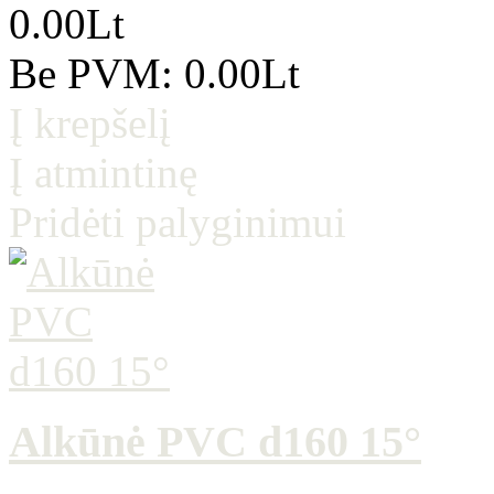
0.00Lt
Be PVM: 0.00Lt
Į krepšelį
Į atmintinę
Pridėti palyginimui
Alkūnė PVC d160 15°