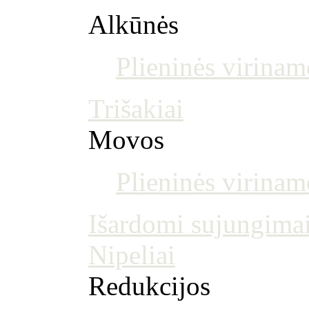
Alkūnės
Plieninės virinam
Trišakiai
Movos
Plieninės virina
Išardomi sujungima
Nipeliai
Redukcijos