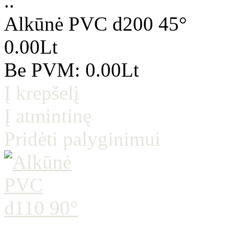
..
Alkūnė PVC d200 45°
0.00Lt
Be PVM: 0.00Lt
Į krepšelį
Į atmintinę
Pridėti palyginimui