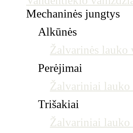
Vandentiekio vamzdžia
Mechaninės jungtys
Alkūnės
Žalvarinės lauko 
Perėjimai
Žalvariniai lauko
Trišakiai
Žalvariniai lauko 