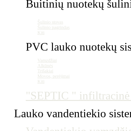
Buitinių nuotekų šulin
Šulinio stovas
Šulinio pagrindas
Kiti
PVC lauko nuotekų si
Vamzdžiai
Alkūnės
Trišakiai
Movos, perėjimai
Kiti
"SEPTIC " infiltracin
Lauko vandentiekio sist