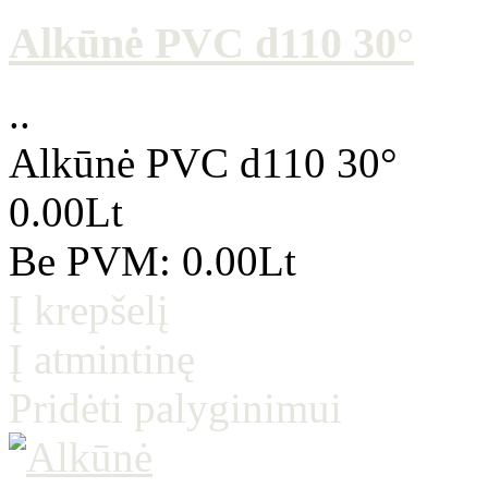
Alkūnė PVC d110 30°
..
Alkūnė PVC d110 30°
0.00Lt
Be PVM: 0.00Lt
Į krepšelį
Į atmintinę
Pridėti palyginimui