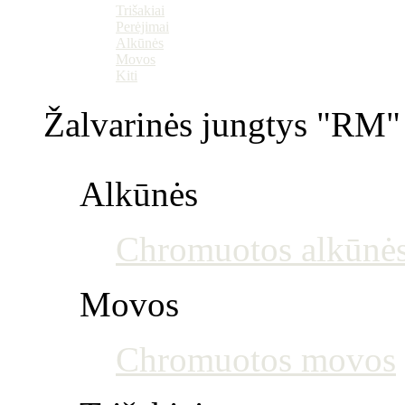
Trišakiai
Perėjimai
Alkūnės
Movos
Kiti
Žalvarinės jungtys "RM" 
Alkūnės
Chromuotos alkūnė
Movos
Chromuotos movos