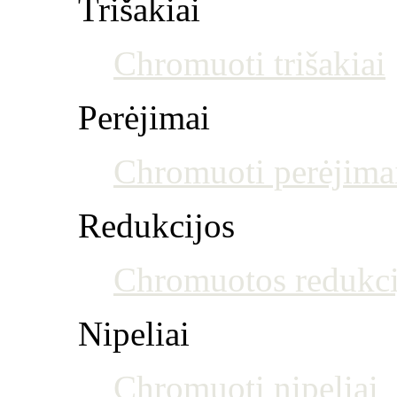
Trišakiai
Chromuoti trišakiai
Perėjimai
Chromuoti perėjima
Redukcijos
Chromuotos redukci
Nipeliai
Chromuoti nipeliai