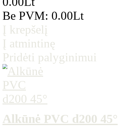
0.00Lt
Be PVM: 0.00Lt
Į krepšelį
Į atmintinę
Pridėti palyginimui
Alkūnė PVC d200 45°