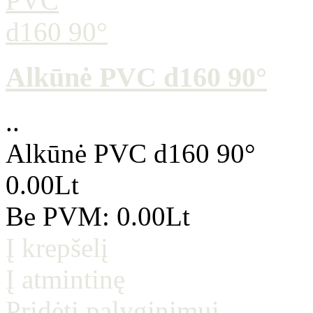
Alkūnė PVC d160 90°
..
Alkūnė PVC d160 90°
0.00Lt
Be PVM: 0.00Lt
Į krepšelį
Į atmintinę
Pridėti palyginimui