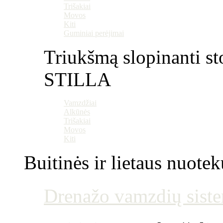
Trišakiai
Movos
Kiti
Guminiai perėjimai
Triukšmą slopinanti st
STILLA
Vamzdžiai
Alkūnės
Trišakiai
Movos
Kiti
Buitinės ir lietaus nuotek
Drenažo vamzdių siste