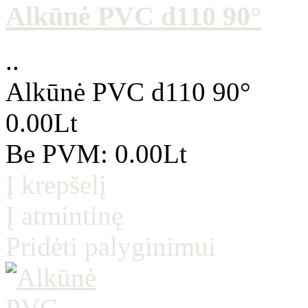
Alkūnė PVC d110 90°
..
Alkūnė PVC d110 90°
0.00Lt
Be PVM: 0.00Lt
Į krepšelį
Į atmintinę
Pridėti palyginimui