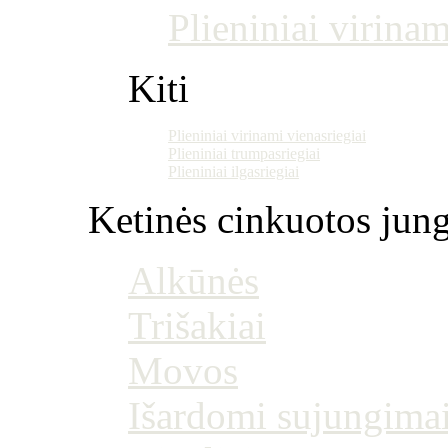
Plieniniai virinam
Kiti
Plieniniai virinami vienasriegiai
Plieniniai trumpasriegiai
Plieniniai ilgasriegiai
Ketinės cinkuotos jung
Alkūnės
Trišakiai
Movos
Išardomi sujungima