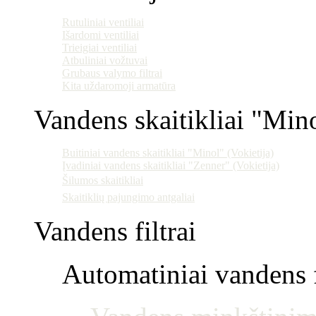
Rutuliniai ventiliai
Išardomi ventiliai
Trieigiai ventiliai
Atbuliniai vožtuvai
Grubaus valymo filtrai
Kita uždaromoji armatūra
Vandens skaitikliai "Min
Buitiniai vandens skaitikliai "Minol" (Vokietija)
Įvadiniai vandens skaitikliai "Zenner" (Vokietija)
Šilumos skaitikliai
Skaitiklių pajungimo antgaliai
Vandens filtrai
Automatiniai vandens f