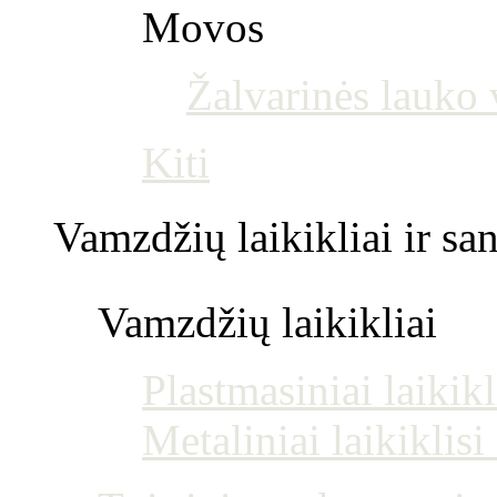
Movos
Žalvarinės lauko
Kiti
Vamzdžių laikikliai ir s
Vamzdžių laikikliai
Plastmasiniai laikikl
Metaliniai laikiklis