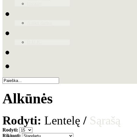
Įrankiai
Paslaugos
Atlikti darbai
Naudinga
D.U.K.
Galerija
Kontaktai
Alkūnės
Rodyti:
Lentelę
/
Sąrašą
Rodyti:
Rikiuoti: