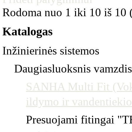
Rodoma nuo 1 iki 10 iš 10 
Katalogas
Inžinierinės sistemos
Daugiasluoksnis vamzdis 
SANHA Multi Fit (Vokie
ildymo ir vandentiekio
Presuojami fitingai "T