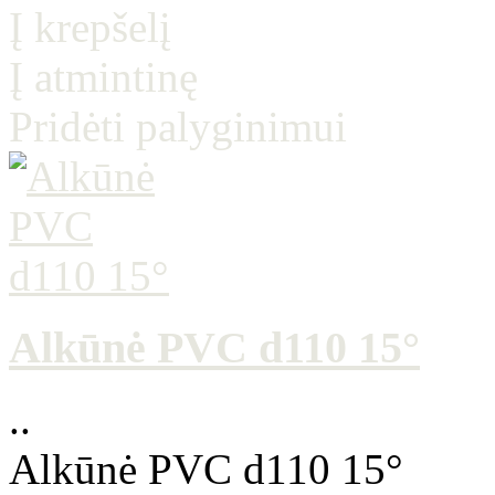
Į krepšelį
Į atmintinę
Pridėti palyginimui
Alkūnė PVC d110 15°
..
Alkūnė PVC d110 15°