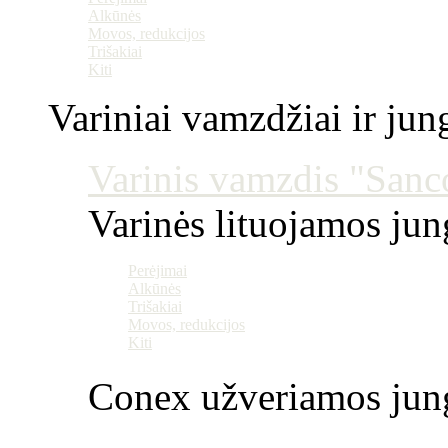
Alkūnės
Movos, redukcijos
Trišakiai
Kiti
Variniai vamzdžiai ir jun
Varinis vamzdis "Sanco
Varinės lituojamos ju
Perėjimai
Alkūnės
Trišakiai
Movos, redukcijos
Kiti
Conex užveriamos jun