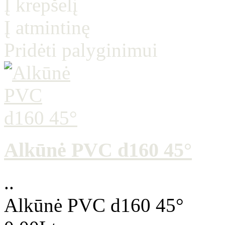
Į krepšelį
Į atmintinę
Pridėti palyginimui
Alkūnė PVC d160 45°
..
Alkūnė PVC d160 45°