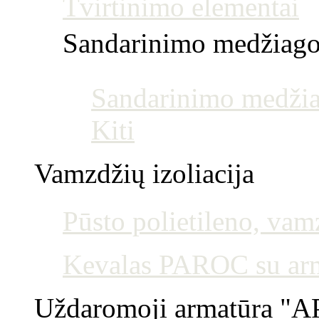
Tvirtinimo elementai
Sandarinimo medžiag
Sandarinimo medžia
Kiti
Vamzdžių izoliacija
Pūsto polietileno, vamz
Kevalas PAROC su armu
Uždaromoji armatūra "AP