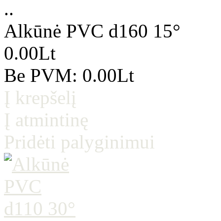
..
Alkūnė PVC d160 15°
0.00Lt
Be PVM: 0.00Lt
Į krepšelį
Į atmintinę
Pridėti palyginimui