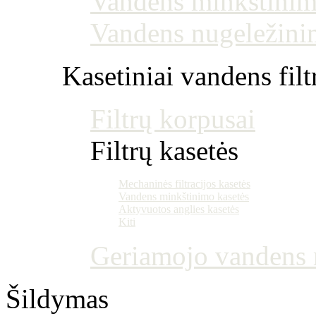
Vandens minkštinim
Vandens nugeležini
Kasetiniai vandens filt
Filtrų korpusai
Filtrų kasetės
Mechaninės filtracijos kasetės
Vandens minkštinimo kasetės
Aktyvuotos anglies kasetės
Kiti
Geriamojo vandens m
Šildymas