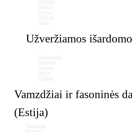
Perėjimai
Alkūnės
Movos
Trišakiai
Aklės
Užveržiamos išardomo
Eurokonusai
Perėjimai
Alkūnės
Movos
Trišakiai
Vamzdžiai ir fasoninės da
(Estija)
Vamzdžiai
Perėjimai