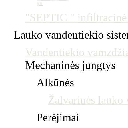
Kiti
"SEPTIC " infiltracin
Lauko vandentiekio sist
Vandentiekio vamzdžia
Mechaninės jungtys
Alkūnės
Žalvarinės lauko 
Perėjimai