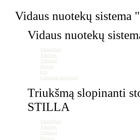
Vidaus nuotekų sistema "P
Vidaus nuotekų sistem
Vamzdžiai
Alkūnės
Trišakiai
Movos
Kiti
Guminiai perėjimai
Triukšmą slopinanti st
STILLA
Vamzdžiai
Alkūnės
Trišakiai
Movos