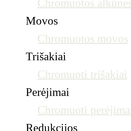
Chromuotos alkūnė
Movos
Chromuotos movos
Trišakiai
Chromuoti trišakiai
Perėjimai
Chromuoti perėjima
Redukcijos