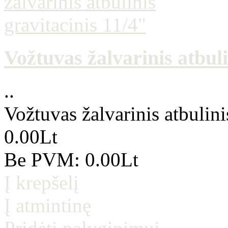
Vožtuvas žalvarinis atbuli
..
Vožtuvas žalvarinis atbulini
0.00Lt
Be PVM: 0.00Lt
Į krepšelį
Į atmintinę