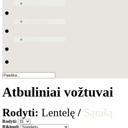
Įrankiai
Paslaugos
Atlikti darbai
Naudinga
D.U.K.
Galerija
Kontaktai
Atbuliniai vožtuvai
Rodyti:
Lentelę
/
Sąrašą
Rodyti:
Rikiuoti: