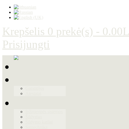
Krepšelis
0 prekė(s) - 0.00L
Prisijungti
Apie mus
Garantijos
Atestatai
Produktai
Inžinierinės sistemos
Šildymas
Šildymo katilai
Santechnika