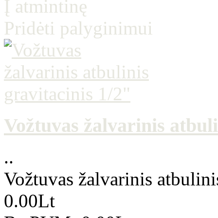
Į atmintinę
Pridėti palyginimui
Vožtuvas žalvarinis atbuli
..
Vožtuvas žalvarinis atbulini
0.00Lt