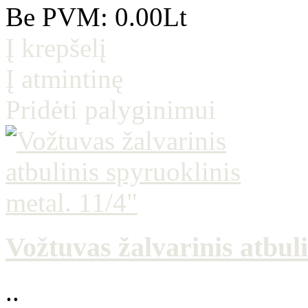
Be PVM: 0.00Lt
Į krepšelį
Į atmintinę
Pridėti palyginimui
Vožtuvas žalvarinis atbuli
..