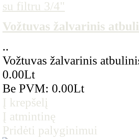
Vožtuvas žalvarinis atbuli
..
Vožtuvas žalvarinis atbulini
0.00Lt
Be PVM: 0.00Lt
Į krepšelį
Į atmintinę
Pridėti palyginimui