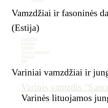
Vamzdžiai ir fasoninės da
(Estija)
Vamzdžiai
Perėjimai
Alkūnės
Movos, redukcijos
Trišakiai
Kiti
Variniai vamzdžiai ir jun
Varinis vamzdis "Sanco
Varinės lituojamos ju