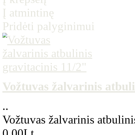
Į atmintinę
Pridėti palyginimui
Vožtuvas žalvarinis atbuli
..
Vožtuvas žalvarinis atbulini
0.00Lt