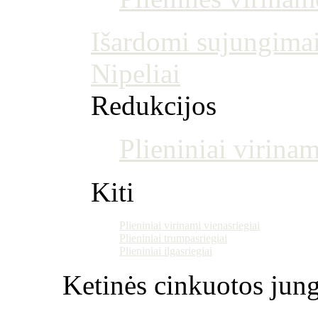
Išardomi sujungima
Nipeliai
Redukcijos
Plieniniai virinam
Kiti
Plieniniai virinami vienasriegiai
Plieniniai trumpasriegiai
Plieniniai ilgasriegiai
Ketinės cinkuotos jung