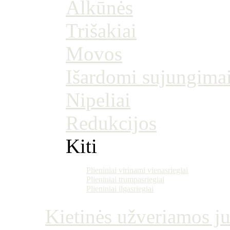
Alkūnės
Trišakiai
Movos
Išardomi sujungima
Nipeliai
Redukcijos
Kiti
Plieniniai virinami vienasriegiai
Plieniniai trumpasriegiai
Plieniniai ilgasriegiai
Kietinės užveriamos j