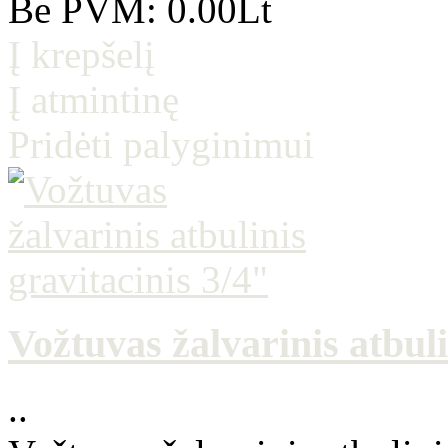
Be PVM: 0.00Lt
Į krepšelį
Į atmintinę
Pridėti palyginimui
Vožtuvas žalvarinis atbuli
..