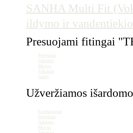
SANHA Multi Fit (Vokie
ildymo ir vandentiekio
Presuojami fitingai "T
Perėjimai
Alkūnės
Movos
Trišakiai
Aklės
Užveržiamos išardomo
Eurokonusai
Perėjimai
Alkūnės
Movos
Trišakiai