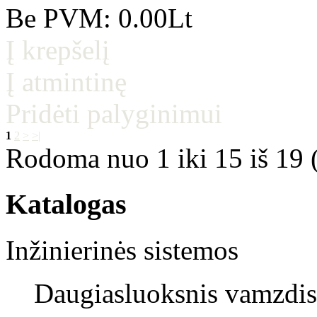
Be PVM: 0.00Lt
Į krepšelį
Į atmintinę
Pridėti palyginimui
1
2
>
>|
Rodoma nuo 1 iki 15 iš 19 
Katalogas
Inžinierinės sistemos
Daugiasluoksnis vamzdis 