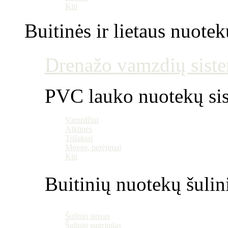
Kiti
Buitinės ir lietaus nuotek
Drenažo vamzdių siste
PVC lauko nuotekų si
Vamzdžiai
Alkūnės
Trišakiai
Movos, perėjimai
Kiti
Buitinių nuotekų šulin
Šulinio stovas
Šulinio pagrindas