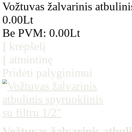
Vožtuvas žalvarinis atbulini
0.00Lt
Be PVM: 0.00Lt
Į krepšelį
Į atmintinę
Pridėti palyginimui
Vožtuvas žalvarinis atbuli