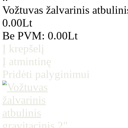
Vožtuvas žalvarinis atbulini
0.00Lt
Be PVM: 0.00Lt
Į krepšelį
Į atmintinę
Pridėti palyginimui