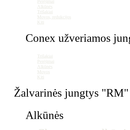
Perėjimai
Alkūnės
Trišakiai
Movos, redukcijos
Kiti
Conex užveriamos jun
Trišakiai
Perėjimai
Alkūnės
Movos
Kiti
Žalvarinės jungtys "RM" 
Alkūnės