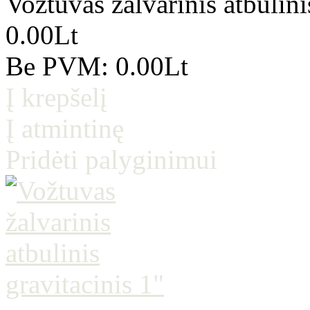
Vožtuvas žalvarinis atbulini
0.00Lt
Be PVM: 0.00Lt
Į krepšelį
Į atmintinę
Pridėti palyginimui