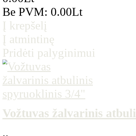
Be PVM: 0.00Lt
Į krepšelį
Į atmintinę
Pridėti palyginimui
Vožtuvas žalvarinis atbuli
..