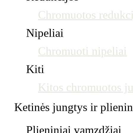
Chromuotos redukci
Nipeliai
Chromuoti nipeliai
Kiti
Kitos chromuotos j
Ketinės jungtys ir plienin
Plieniniai vamzdžiai