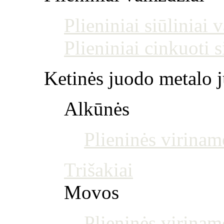
Plieniniai siūliniai
Plieniniai cinkuoti 
Ketinės juodo metalo j
Alkūnės
Plieninės virinam
Trišakiai
Movos
Plieninės virina