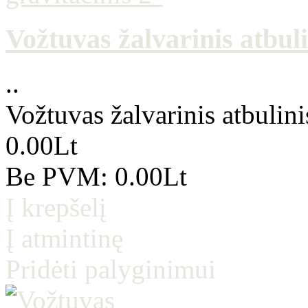
Vožtuvas žalvarinis atbuli
..
Vožtuvas žalvarinis atbulini
0.00Lt
Be PVM: 0.00Lt
Į krepšelį
Į atmintinę
Pridėti palyginimui