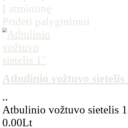
Į atmintinę
Pridėti palyginimui
Atbulinio vožtuvo sietelis
..
Atbulinio vožtuvo sietelis 1
0.00Lt