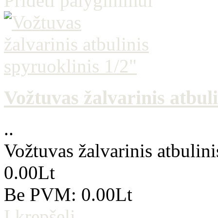
Pridėti palyginimui
Vožtuvas žalvarinis atbuli
..
Vožtuvas žalvarinis atbulini
0.00Lt
Be PVM: 0.00Lt
Į krepšelį