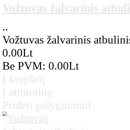
Vožtuvas žalvarinis atbuli
..
Vožtuvas žalvarinis atbulini
0.00Lt
Be PVM: 0.00Lt
Į krepšelį
Į atmintinę
Pridėti palyginimui