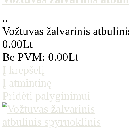
..
Vožtuvas žalvarinis atbulini
0.00Lt
Be PVM: 0.00Lt
Į krepšelį
Į atmintinę
Pridėti palyginimui