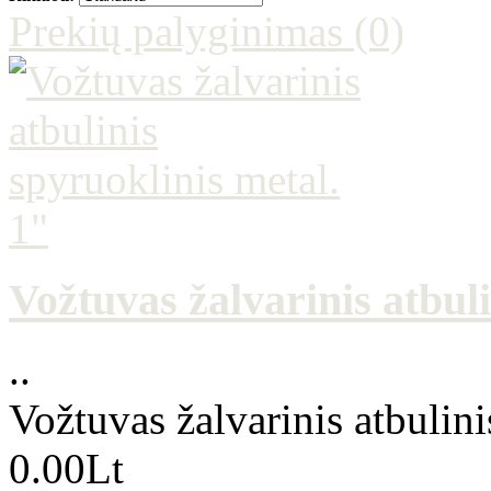
Prekių palyginimas (0)
Vožtuvas žalvarinis atbuli
..
Vožtuvas žalvarinis atbulini
0.00Lt