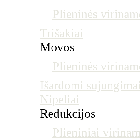
Plieninės virinam
Trišakiai
Movos
Plieninės virina
Išardomi sujungima
Nipeliai
Redukcijos
Plieniniai virinam