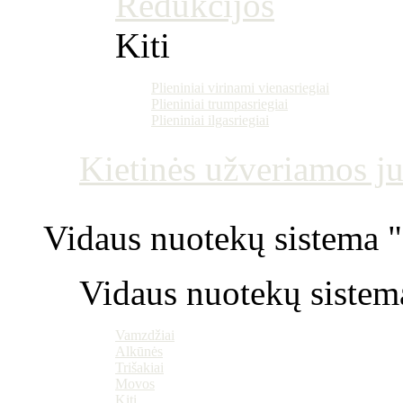
Redukcijos
Kiti
Plieniniai virinami vienasriegiai
Plieniniai trumpasriegiai
Plieniniai ilgasriegiai
Kietinės užveriamos j
Vidaus nuotekų sistema "P
Vidaus nuotekų sistem
Vamzdžiai
Alkūnės
Trišakiai
Movos
Kiti