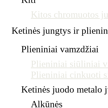
Kitos chromuotos j
Ketinės jungtys ir plienin
Plieniniai vamzdžiai
Plieniniai siūliniai
Plieniniai cinkuoti 
Ketinės juodo metalo j
Alkūnės