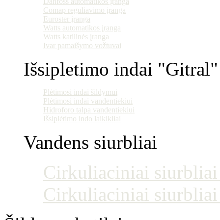
Danfoss automatikos įranga
Comap reguliavimo įranga
Euroster įranga
Watts automatikos įranga
Watts katilinės įranga
Ivar pamaišymo vožtuvai
Išsipletimo indai "Gitral"
Plėtimosi indai šildymui
Plėtimosi indai vandentiekiui
Hidroforo talpa vandentiekiui
Išsiplėtimo indo laikikliai
Vandens siurbliai
Cirkuliaciniai siurblia
Cirkuliaciniai siurblia