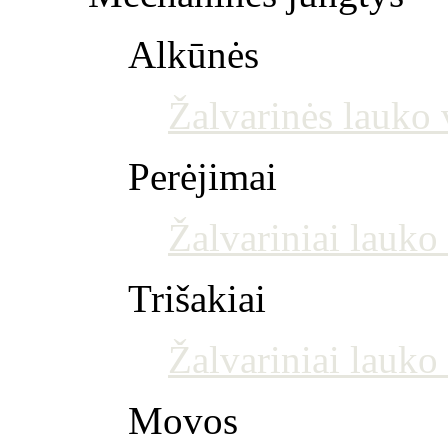
Alkūnės
Žalvarinės lauko 
Perėjimai
Žalvariniai lauko
Trišakiai
Žalvariniai lauko 
Movos