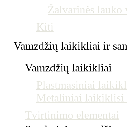
Žalvarinės lauko
Kiti
Vamzdžių laikikliai ir s
Vamzdžių laikikliai
Plastmasiniai laikikl
Metaliniai laikiklis
Tvirtinimo elementai