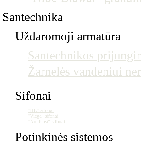
Santechnika
Uždaromoji armatūra
Santechnikos prijun
Žarnelės vandeniui ne
Sifonai
"HL" sifonai
"Viega" sifonai
"Ani Plast" sifonai
Potinkinės sistemos