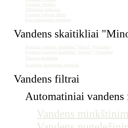
Trieigiai ventiliai
Atbuliniai vožtuvai
Grubaus valymo filtrai
Kita uždaromoji armatūra
Vandens skaitikliai "Min
Buitiniai vandens skaitikliai "Minol" (Vokietija)
Įvadiniai vandens skaitikliai "Zenner" (Vokietija)
Šilumos skaitikliai
Skaitiklių pajungimo antgaliai
Vandens filtrai
Automatiniai vandens f
Vandens minkštinim
Vandens nugeležini