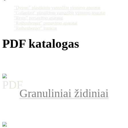
"Dytron" plastikinių vamzdžių virinimo aparatai
"Gallaplast" plastikinių vamzdžių virinimo aparatai
"Rems" presavimo aparatai
"Rothenberger" presavimo aparatai
"Rothenberger" įrankiai
PDF katalogas
Granuliniai židiniai