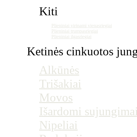
Kiti
Plieniniai virinami vienasriegiai
Plieniniai trumpasriegiai
Plieniniai ilgasriegiai
Ketinės cinkuotos jung
Alkūnės
Trišakiai
Movos
Išardomi sujungima
Nipeliai