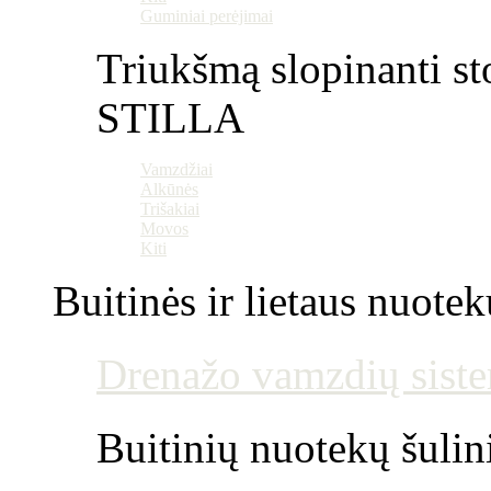
Guminiai perėjimai
Triukšmą slopinanti st
STILLA
Vamzdžiai
Alkūnės
Trišakiai
Movos
Kiti
Buitinės ir lietaus nuotek
Drenažo vamzdių siste
Buitinių nuotekų šulin