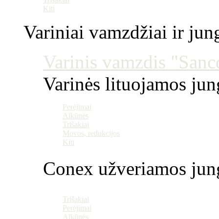
Kiti
Variniai vamzdžiai ir jun
Varinis vamzdis "Sanco
Varinės lituojamos ju
Perėjimai
Alkūnės
Trišakiai
Movos, redukcijos
Kiti
Conex užveriamos jun
Trišakiai
Perėjimai
Alkūnės