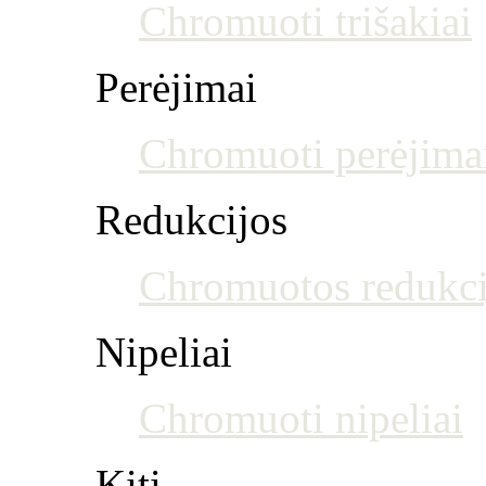
Chromuoti trišakiai
Perėjimai
Chromuoti perėjima
Redukcijos
Chromuotos redukci
Nipeliai
Chromuoti nipeliai
Kiti