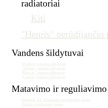
radiatoriai
Kiti
"Henris" nerūdijančio p
Vandens šildytuvai
"Dražice" vandens šildytuvai
"Ariston" vandens šildytuvai
"Biawar" vandens šildytuvai
"Galmet" vandens šildytuvai
Matavimo ir reguliavimo 
Heimeier, TA, Pneumatex reguliavimo įranga
Danfoss reguliavimo įranga