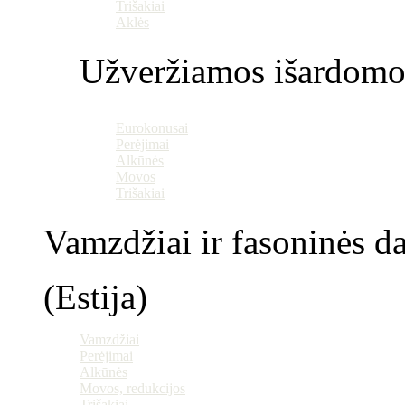
Trišakiai
Aklės
Užveržiamos išardomo
Eurokonusai
Perėjimai
Alkūnės
Movos
Trišakiai
Vamzdžiai ir fasoninės da
(Estija)
Vamzdžiai
Perėjimai
Alkūnės
Movos, redukcijos
Trišakiai