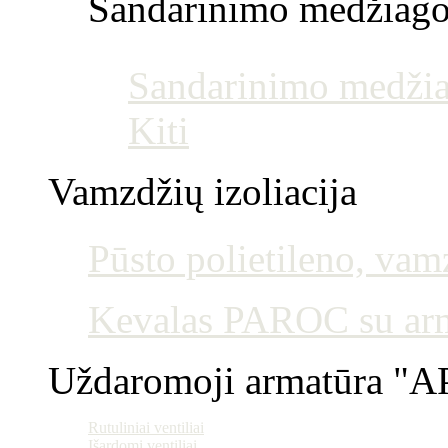
Sandarinimo medžiag
Sandarinimo medžia
Kiti
Vamzdžių izoliacija
Pūsto polietileno, vamz
Kevalas PAROC su armu
Uždaromoji armatūra "AP
Rutuliniai ventiliai
Išardomi ventiliai