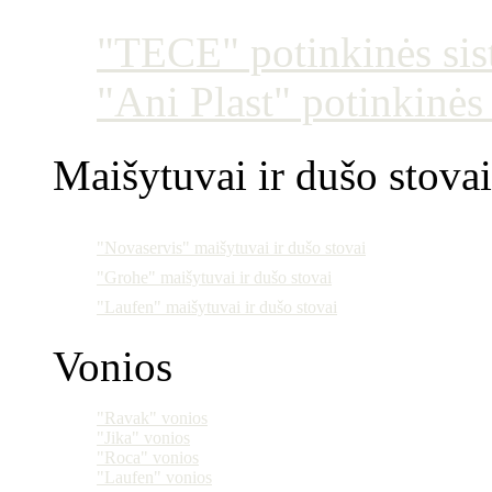
"TECE" potinkinės si
"Ani Plast" potinkinės
Maišytuvai ir dušo stovai
"Novaservis" maišytuvai ir dušo stovai
"Grohe" maišytuvai ir dušo stovai
"Laufen" maišytuvai ir dušo stovai
Vonios
"Ravak" vonios
"Jika" vonios
"Roca" vonios
"Laufen" vonios