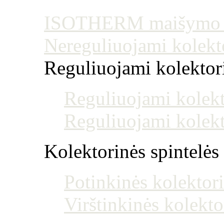
ISOTHERM maišymo mo
Nereguliuojami kolekt
Reguliuojami kolektoria
Reguliuojami kolekt
Reguliuojami kolekt
Kolektorinės spintelės
Potinkinės kolektori
Virštinkinės kolekto