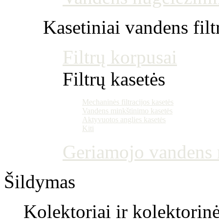
Kasetiniai vandens filt
Filtrų korpusai
Filtrų kasetės
Mechaninės filtracijos kasetės
Vandens minkštinimo kasetės
Aktyvuotos anglies kasetės
Kiti
Geriamojo vandens m
Šildymas
Kolektoriai ir kolektorin