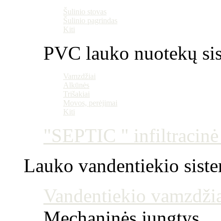
Šulinio stovas
Šulinio pagrindas
Kiti
PVC lauko nuotekų si
Vamzdžiai
Alkūnės
Trišakiai
Movos, perėjimai
Kiti
"SEPTIC " infiltracin
Lauko vandentiekio sist
Vandentiekio vamzdžia
Mechaninės jungtys