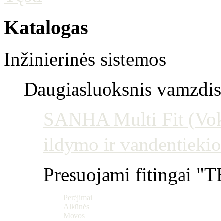
Katalogas
Inžinierinės sistemos
Daugiasluoksnis vamzdis 
SANHA Multi Fit (Vokie
ildymo ir vandentiekio
Presuojami fitingai "T
Perėjimai
Alkūnės
Movos