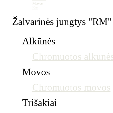
Movos
Kiti
Žalvarinės jungtys "RM" 
Alkūnės
Chromuotos alkūnė
Movos
Chromuotos movos
Trišakiai