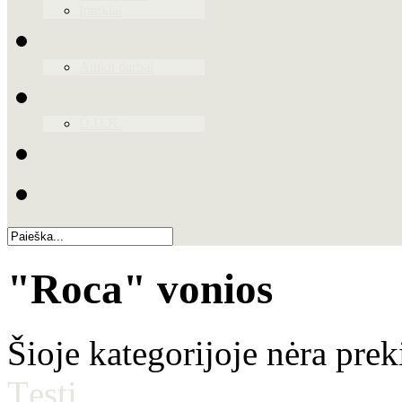
Įrankiai
Paslaugos
Atlikti darbai
Naudinga
D.U.K.
Galerija
Kontaktai
"Roca" vonios
Šioje kategorijoje nėra prek
Tęsti