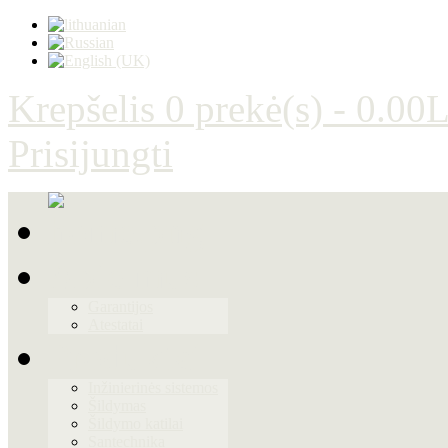
Krepšelis
0 prekė(s) - 0.00L
Prisijungti
Apie mus
Garantijos
Atestatai
Produktai
Inžinierinės sistemos
Šildymas
Šildymo katilai
Santechnika