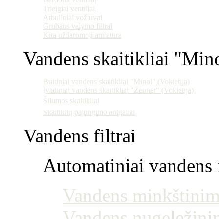
Trieigiai ventiliai
Atbuliniai vožtuvai
Grubaus valymo filtrai
Kita uždaromoji armatūra
Vandens skaitikliai "Min
Buitiniai vandens skaitikliai "Minol" (Vokietija)
Įvadiniai vandens skaitikliai "Zenner" (Vokietija)
Šilumos skaitikliai
Skaitiklių pajungimo antgaliai
Vandens filtrai
Automatiniai vandens f
Vandens minkštinim
Vandens nugeležini