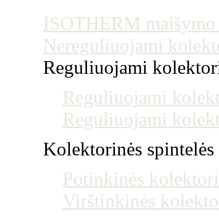
ISOTHERM maišymo mo
Nereguliuojami kolekt
Reguliuojami kolektoria
Reguliuojami kolekt
Reguliuojami kolekt
Kolektorinės spintelės
Potinkinės kolektori
Virštinkinės kolekto