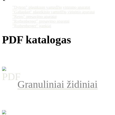
"Dytron" plastikinių vamzdžių virinimo aparatai
"Gallaplast" plastikinių vamzdžių virinimo aparatai
"Rems" presavimo aparatai
"Rothenberger" presavimo aparatai
"Rothenberger" įrankiai
PDF katalogas
Granuliniai židiniai