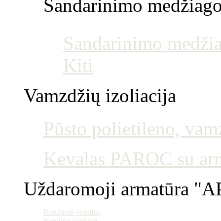
Sandarinimo medžiag
Sandarinimo medžia
Kiti
Vamzdžių izoliacija
Pūsto polietileno, vamz
Kevalas PAROC su armu
Uždaromoji armatūra "AP
Rutuliniai ventiliai
Išardomi ventiliai