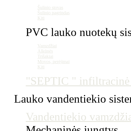
Šulinio stovas
Šulinio pagrindas
Kiti
PVC lauko nuotekų si
Vamzdžiai
Alkūnės
Trišakiai
Movos, perėjimai
Kiti
"SEPTIC " infiltracin
Lauko vandentiekio sist
Vandentiekio vamzdžia
Mechaninės jungtys