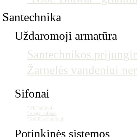
Santechnika
Uždaromoji armatūra
Santechnikos prijun
Žarnelės vandeniui ne
Sifonai
"HL" sifonai
"Viega" sifonai
"Ani Plast" sifonai
Potinkinės sistemos