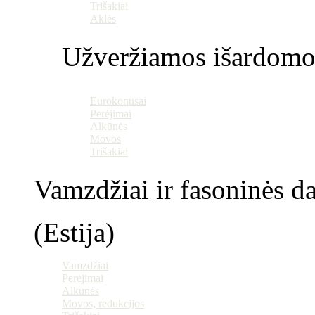
Trišakiai
Aklės
Užveržiamos išardomo
Eurokonusai
Perėjimai
Alkūnės
Movos
Trišakiai
Vamzdžiai ir fasoninės da
(Estija)
Vamzdžiai
Perėjimai
Alkūnės
Movos, redukcijos