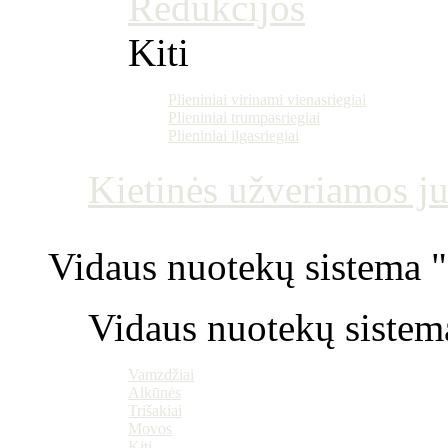
Redukcijos
Kiti
Plieniniai virinami vienasriegiai
Plieniniai trumpasriegiai
Plieniniai ilgasriegiai
Kietinės užveriamos j
Vidaus nuotekų sistema "P
Vidaus nuotekų sistem
Vamzdžiai
Alkūnės
Trišakiai
Movos
Kiti