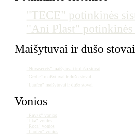
"TECE" potinkinės si
"Ani Plast" potinkinės
Maišytuvai ir dušo stovai
"Novaservis" maišytuvai ir dušo stovai
"Grohe" maišytuvai ir dušo stovai
"Laufen" maišytuvai ir dušo stovai
Vonios
"Ravak" vonios
"Jika" vonios
"Roca" vonios
"Laufen" vonios