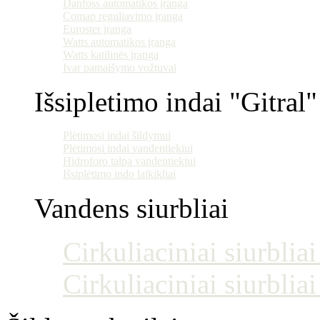
Danfoss automatikos įranga
Comap reguliavimo įranga
Euroster įranga
Watts automatikos įranga
Watts katilinės įranga
Ivar pamaišymo vožtuvai
Išsipletimo indai "Gitral"
Plėtimosi indai šildymui
Plėtimosi indai vandentiekiui
Hidroforo talpa vandentiekiui
Išsiplėtimo indo laikikliai
Vandens siurbliai
Cirkuliaciniai siurblia
Cirkuliaciniai siurblia