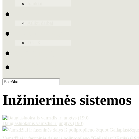
Įrankiai
Paslaugos
Atlikti darbai
Naudinga
D.U.K.
Galerija
Kontaktai
Inžinierinės sistemos
Daugiasluoksnis vamzdis ir jungtys (190)
Vamzdžiai ir fasoninės dalys iš polipropileno "Gallaplast"(Estija) (194