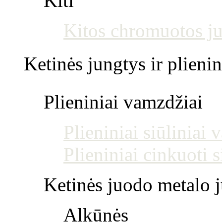
Kiti
Kitos chromuotos j
Ketinės jungtys ir plienin
Plieniniai vamzdžiai
Plieniniai siūliniai
Plieniniai cinkuoti 
Ketinės juodo metalo j
Alkūnės