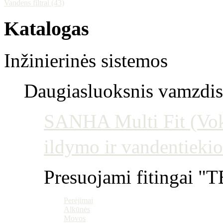
Vandens filtrai (43)
Katalogas
Inžinierinės sistemos
Daugiasluoksnis vamzdis 
SANHA Multi Fit (Vokie
ildymo ir vandentiekio
Presuojami fitingai "T
Perėjimai
Alkūnės
Movos