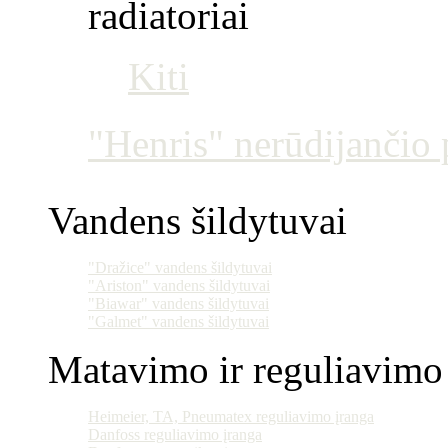
radiatoriai
Kiti
"Henris" nerūdijančio p
Vandens šildytuvai
"Dražice" vandens šildytuvai
"Ariston" vandens šildytuvai
"Biawar" vandens šildytuvai
"Galmet" vandens šildytuvai
Matavimo ir reguliavimo 
Heimeier, TA, Pneumatex reguliavimo įranga
Danfoss reguliavimo įranga