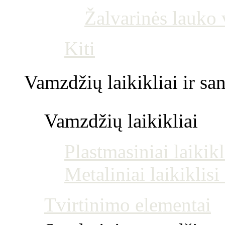
Žalvarinės lauko
Kiti
Vamzdžių laikikliai ir s
Vamzdžių laikikliai
Plastmasiniai laikikl
Metaliniai laikiklis
Tvirtinimo elementai