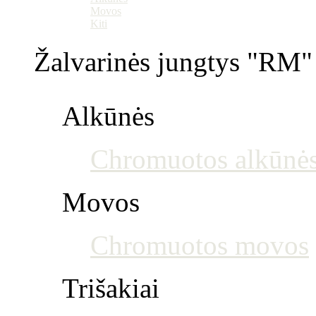
Movos
Kiti
Žalvarinės jungtys "RM" 
Alkūnės
Chromuotos alkūnė
Movos
Chromuotos movos
Trišakiai