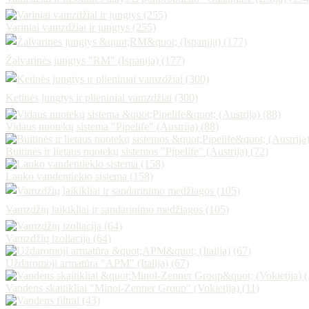
Variniai vamzdžiai ir jungtys (255)
Žalvarinės jungtys "RM" (Ispanija) (177)
Ketinės jungtys ir plieniniai vamzdžiai (300)
Vidaus nuotekų sistema "Pipelife" (Austrija) (88)
Buitinės ir lietaus nuotekų sistemos "Pipelife" (Austrija) (72)
Lauko vandentiekio sistema (158)
Vamzdžių laikikliai ir sandarinimo medžiagos (105)
Vamzdžių izoliacija (64)
Uždaromoji armatūra "APM" (Italija) (67)
Vandens skaitikliai "Minol-Zenner Group" (Vokietija) (11)