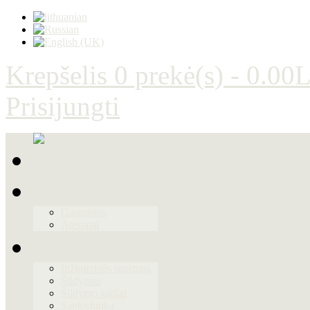
Krepšelis
0 prekė(s) - 0.00L
Prisijungti
Apie mus
Garantijos
Atestatai
Produktai
Inžinierinės sistemos
Šildymas
Šildymo katilai
Santechnika