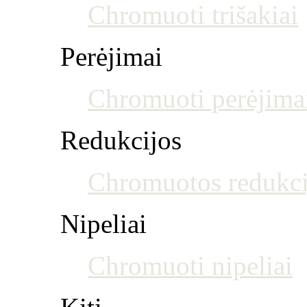
Chromuoti trišakiai
Perėjimai
Chromuoti perėjima
Redukcijos
Chromuotos redukci
Nipeliai
Chromuoti nipeliai