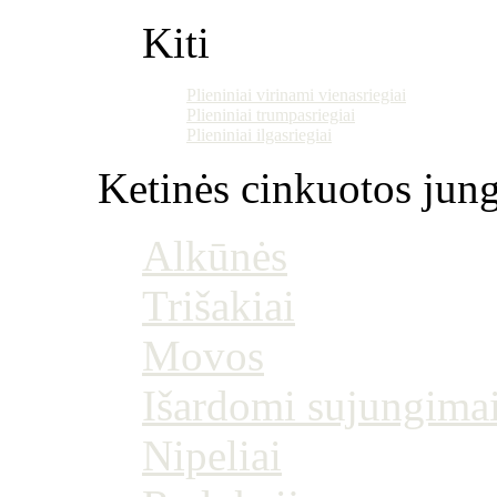
Kiti
Plieniniai virinami vienasriegiai
Plieniniai trumpasriegiai
Plieniniai ilgasriegiai
Ketinės cinkuotos jung
Alkūnės
Trišakiai
Movos
Išardomi sujungima
Nipeliai