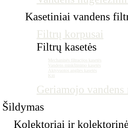
Kasetiniai vandens filt
Filtrų korpusai
Filtrų kasetės
Mechaninės filtracijos kasetės
Vandens minkštinimo kasetės
Aktyvuotos anglies kasetės
Kiti
Geriamojo vandens m
Šildymas
Kolektoriai ir kolektorin