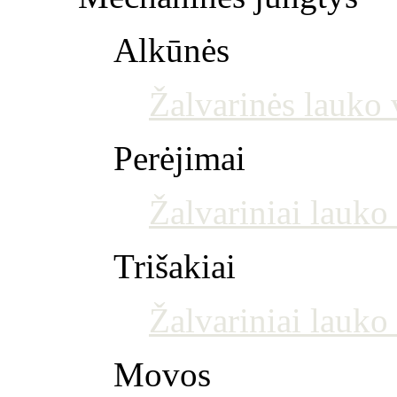
Alkūnės
Žalvarinės lauko 
Perėjimai
Žalvariniai lauko
Trišakiai
Žalvariniai lauko 
Movos