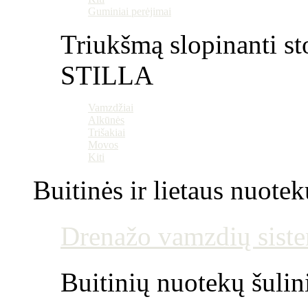
Guminiai perėjimai
Triukšmą slopinanti st
STILLA
Vamzdžiai
Alkūnės
Trišakiai
Movos
Kiti
Buitinės ir lietaus nuotek
Drenažo vamzdių siste
Buitinių nuotekų šulin