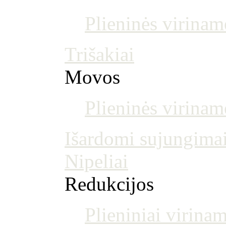
Plieninės virinam
Trišakiai
Movos
Plieninės virina
Išardomi sujungima
Nipeliai
Redukcijos
Plieniniai virinam