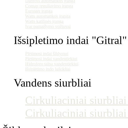
Danfoss automatikos įranga
Comap reguliavimo įranga
Euroster įranga
Watts automatikos įranga
Watts katilinės įranga
Ivar pamaišymo vožtuvai
Išsipletimo indai "Gitral"
Plėtimosi indai šildymui
Plėtimosi indai vandentiekiui
Hidroforo talpa vandentiekiui
Išsiplėtimo indo laikikliai
Vandens siurbliai
Cirkuliaciniai siurblia
Cirkuliaciniai siurblia