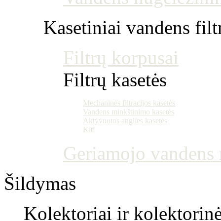
Kasetiniai vandens filt
Filtrų korpusai
Filtrų kasetės
Mechaninės filtracijos kasetės
Vandens minkštinimo kasetės
Aktyvuotos anglies kasetės
Kiti
Geriamojo vandens m
Šildymas
Kolektoriai ir kolektorin