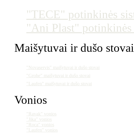
"TECE" potinkinės si
"Ani Plast" potinkinės
Maišytuvai ir dušo stovai
"Novaservis" maišytuvai ir dušo stovai
"Grohe" maišytuvai ir dušo stovai
"Laufen" maišytuvai ir dušo stovai
Vonios
"Ravak" vonios
"Jika" vonios
"Roca" vonios
"Laufen" vonios