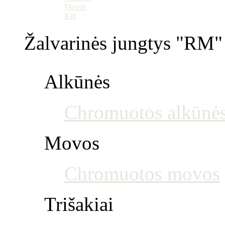
Movos
Kiti
Žalvarinės jungtys "RM" 
Alkūnės
Chromuotos alkūnė
Movos
Chromuotos movos
Trišakiai