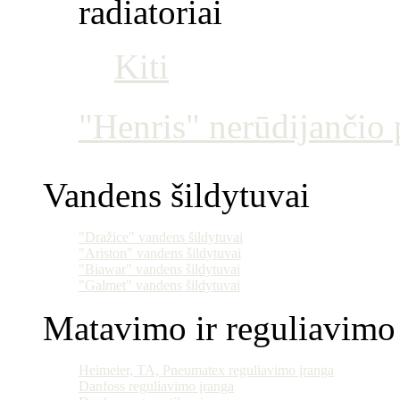
radiatoriai
Kiti
"Henris" nerūdijančio p
Vandens šildytuvai
"Dražice" vandens šildytuvai
"Ariston" vandens šildytuvai
"Biawar" vandens šildytuvai
"Galmet" vandens šildytuvai
Matavimo ir reguliavimo 
Heimeier, TA, Pneumatex reguliavimo įranga
Danfoss reguliavimo įranga