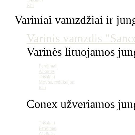
Kiti
Variniai vamzdžiai ir jun
Varinis vamzdis "Sanco
Varinės lituojamos ju
Perėjimai
Alkūnės
Trišakiai
Movos, redukcijos
Kiti
Conex užveriamos jun
Trišakiai
Perėjimai
Alkūnės