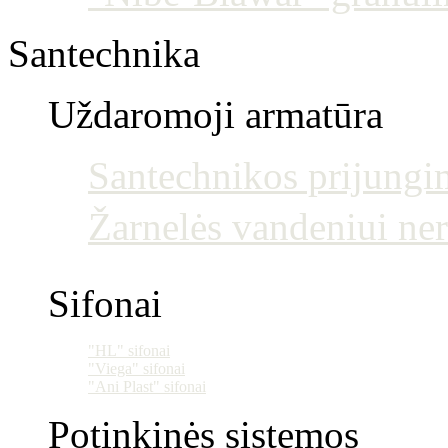
Santechnika
Uždaromoji armatūra
Santechnikos prijun
Žarnelės vandeniui ne
Sifonai
"HL" sifonai
"Viega" sifonai
"Ani Plast" sifonai
Potinkinės sistemos