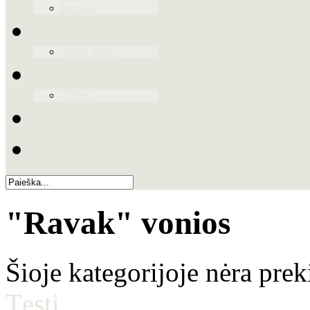
Įrankiai
Paslaugos
Atlikti darbai
Naudinga
D.U.K.
Galerija
Kontaktai
"Ravak" vonios
Šioje kategorijoje nėra prek
Tęsti