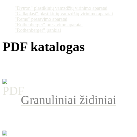
"Dytron" plastikinių vamzdžių virinimo aparatai
"Gallaplast" plastikinių vamzdžių virinimo aparatai
"Rems" presavimo aparatai
"Rothenberger" presavimo aparatai
"Rothenberger" įrankiai
PDF katalogas
Granuliniai židiniai