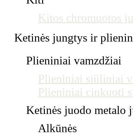
Kitos chromuotos j
Ketinės jungtys ir plienin
Plieniniai vamzdžiai
Plieniniai siūliniai
Plieniniai cinkuoti 
Ketinės juodo metalo j
Alkūnės