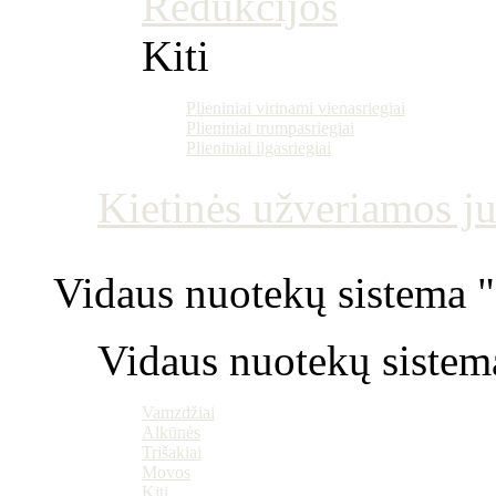
Redukcijos
Kiti
Plieniniai virinami vienasriegiai
Plieniniai trumpasriegiai
Plieniniai ilgasriegiai
Kietinės užveriamos j
Vidaus nuotekų sistema "P
Vidaus nuotekų sistem
Vamzdžiai
Alkūnės
Trišakiai
Movos
Kiti