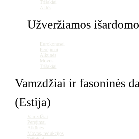
Trišakiai
Aklės
Užveržiamos išardomo
Eurokonusai
Perėjimai
Alkūnės
Movos
Trišakiai
Vamzdžiai ir fasoninės da
(Estija)
Vamzdžiai
Perėjimai
Alkūnės
Movos, redukcijos
Trišakiai