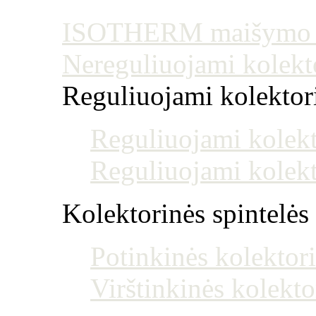
ISOTHERM maišymo mo
Nereguliuojami kolekt
Reguliuojami kolektoria
Reguliuojami kolekt
Reguliuojami kolekt
Kolektorinės spintelės
Potinkinės kolektori
Virštinkinės kolekto