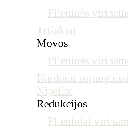
Plieninės virinam
Trišakiai
Movos
Plieninės virina
Išardomi sujungima
Nipeliai
Redukcijos
Plieniniai virinam