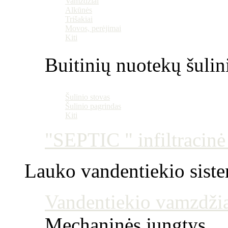
Vamzdžiai
Alkūnės
Trišakiai
Movos, perėjimai
Kiti
Buitinių nuotekų šulin
Šulinio stovas
Šulinio pagrindas
Kiti
"SEPTIC " infiltracin
Lauko vandentiekio sist
Vandentiekio vamzdžia
Mechaninės jungtys