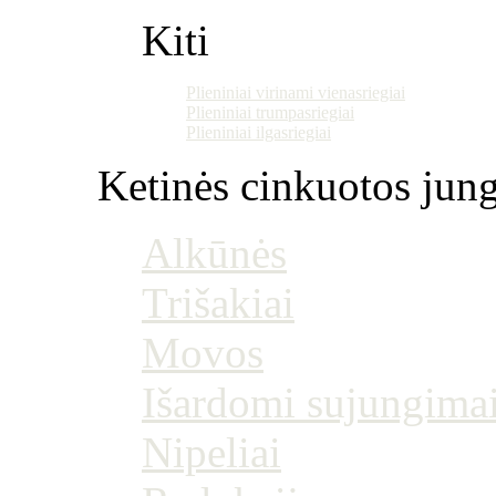
Kiti
Plieniniai virinami vienasriegiai
Plieniniai trumpasriegiai
Plieniniai ilgasriegiai
Ketinės cinkuotos jung
Alkūnės
Trišakiai
Movos
Išardomi sujungima
Nipeliai