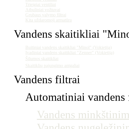
Trieigiai ventiliai
Atbuliniai vožtuvai
Grubaus valymo filtrai
Kita uždaromoji armatūra
Vandens skaitikliai "Min
Buitiniai vandens skaitikliai "Minol" (Vokietija)
Įvadiniai vandens skaitikliai "Zenner" (Vokietija)
Šilumos skaitikliai
Skaitiklių pajungimo antgaliai
Vandens filtrai
Automatiniai vandens f
Vandens minkštinim
Vandens nugeležini