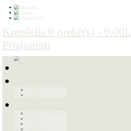
Krepšelis
0 prekė(s) - 0.00L
Prisijungti
Apie mus
Garantijos
Atestatai
Produktai
Inžinierinės sistemos
Šildymas
Šildymo katilai
Santechnika