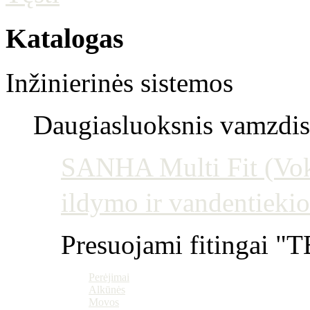
Katalogas
Inžinierinės sistemos
Daugiasluoksnis vamzdis 
SANHA Multi Fit (Vokie
ildymo ir vandentiekio
Presuojami fitingai "T
Perėjimai
Alkūnės
Movos