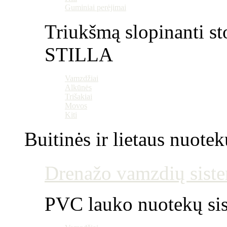
Guminiai perėjimai
Triukšmą slopinanti st
STILLA
Vamzdžiai
Alkūnės
Trišakiai
Movos
Kiti
Buitinės ir lietaus nuotek
Drenažo vamzdių siste
PVC lauko nuotekų si