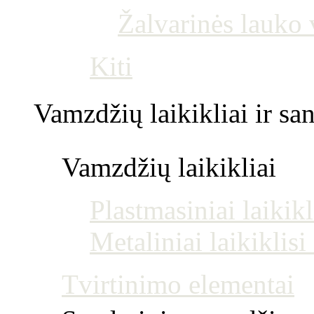
Žalvarinės lauko
Kiti
Vamzdžių laikikliai ir s
Vamzdžių laikikliai
Plastmasiniai laikikl
Metaliniai laikiklis
Tvirtinimo elementai