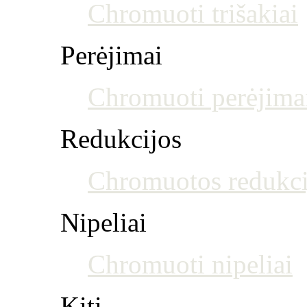
Chromuoti trišakiai
Perėjimai
Chromuoti perėjima
Redukcijos
Chromuotos redukci
Nipeliai
Chromuoti nipeliai
Kiti