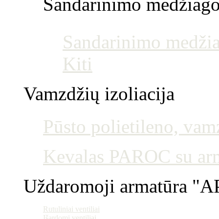
Sandarinimo medžiag
Sandarinimo medžia
Kiti
Vamzdžių izoliacija
Pūsto polietileno, vamz
Kevalas PAROC su armu
Uždaromoji armatūra "AP
Rutuliniai ventiliai
Išardomi ventiliai