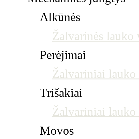
Alkūnės
Žalvarinės lauko 
Perėjimai
Žalvariniai lauko
Trišakiai
Žalvariniai lauko 
Movos