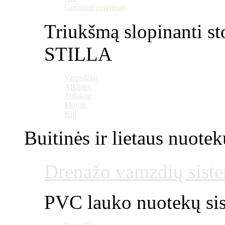
Guminiai perėjimai
Triukšmą slopinanti st
STILLA
Vamzdžiai
Alkūnės
Trišakiai
Movos
Kiti
Buitinės ir lietaus nuotek
Drenažo vamzdių siste
PVC lauko nuotekų si