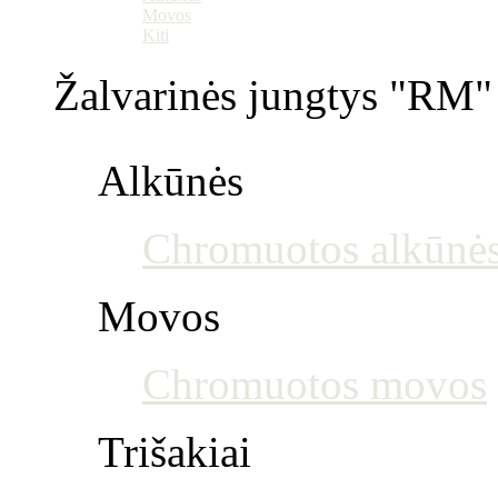
Movos
Kiti
Žalvarinės jungtys "RM" 
Alkūnės
Chromuotos alkūnė
Movos
Chromuotos movos
Trišakiai