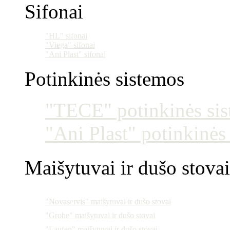
Sifonai
"HL" sifonai
"Viega" sifonai
"Ani Plast" sifonai
Potinkinės sistemos
"TECE" potinkinės si
"Ani Plast" potinkinės
Maišytuvai ir dušo stovai
"Novaservis" maišytuvai ir dušo stovai
"Grohe" maišytuvai ir dušo stovai
"Laufen" maišytuvai ir dušo stovai