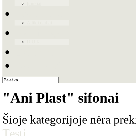
Įrankiai
Paslaugos
Atlikti darbai
Naudinga
D.U.K.
Galerija
Kontaktai
"Ani Plast" sifonai
Šioje kategorijoje nėra prek
Tęsti