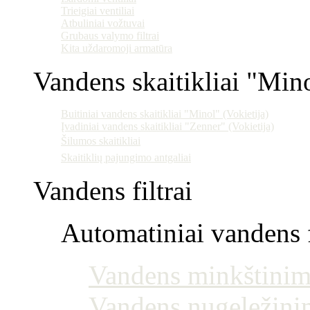
Trieigiai ventiliai
Atbuliniai vožtuvai
Grubaus valymo filtrai
Kita uždaromoji armatūra
Vandens skaitikliai "Min
Buitiniai vandens skaitikliai "Minol" (Vokietija)
Įvadiniai vandens skaitikliai "Zenner" (Vokietija)
Šilumos skaitikliai
Skaitiklių pajungimo antgaliai
Vandens filtrai
Automatiniai vandens f
Vandens minkštinim
Vandens nugeležini