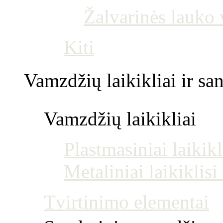
Žalvarinės lauko
Kiti
Vamzdžių laikikliai ir s
Vamzdžių laikikliai
Plastmasiniai laikikl
Metaliniai laikiklis
Tvirtinimo elementai