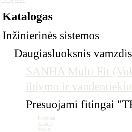
Katalogas
Inžinierinės sistemos
Daugiasluoksnis vamzdis 
SANHA Multi Fit (Vokie
ildymo ir vandentiekio
Presuojami fitingai "T
Perėjimai
Alkūnės
Movos