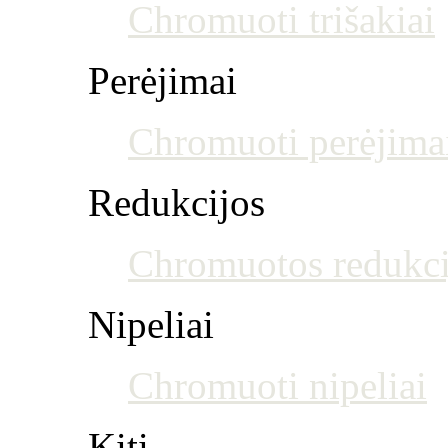
Chromuoti trišakiai
Perėjimai
Chromuoti perėjima
Redukcijos
Chromuotos redukci
Nipeliai
Chromuoti nipeliai
Kiti