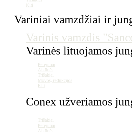
Kiti
Variniai vamzdžiai ir jun
Varinis vamzdis "Sanco
Varinės lituojamos ju
Perėjimai
Alkūnės
Trišakiai
Movos, redukcijos
Kiti
Conex užveriamos jun
Trišakiai
Perėjimai
Alkūnės