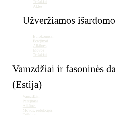
Trišakiai
Aklės
Užveržiamos išardomo
Eurokonusai
Perėjimai
Alkūnės
Movos
Trišakiai
Vamzdžiai ir fasoninės da
(Estija)
Vamzdžiai
Perėjimai
Alkūnės
Movos, redukcijos
Trišakiai