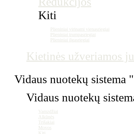
Redukcijos
Kiti
Plieniniai virinami vienasriegiai
Plieniniai trumpasriegiai
Plieniniai ilgasriegiai
Kietinės užveriamos j
Vidaus nuotekų sistema "P
Vidaus nuotekų sistem
Vamzdžiai
Alkūnės
Trišakiai
Movos
Kiti