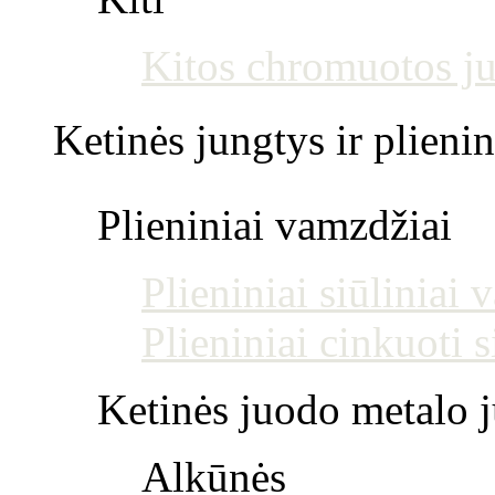
Kitos chromuotos j
Ketinės jungtys ir plienin
Plieniniai vamzdžiai
Plieniniai siūliniai
Plieniniai cinkuoti 
Ketinės juodo metalo j
Alkūnės