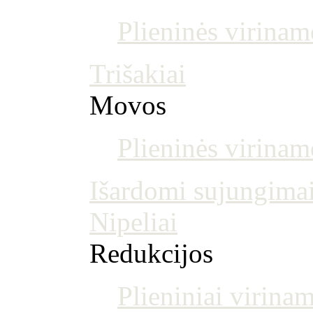
Plieninės virinam
Trišakiai
Movos
Plieninės virina
Išardomi sujungima
Nipeliai
Redukcijos
Plieniniai virinam