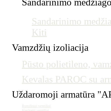
Sandarinimo medžiag
Sandarinimo medžia
Kiti
Vamzdžių izoliacija
Pūsto polietileno, vamz
Kevalas PAROC su armu
Uždaromoji armatūra "AP
Rutuliniai ventiliai
Išardomi ventiliai