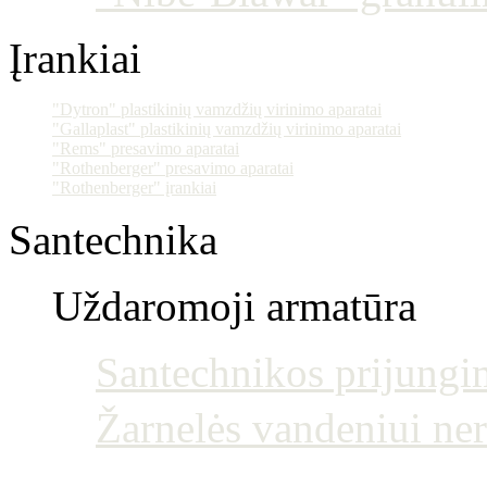
Įrankiai
"Dytron" plastikinių vamzdžių virinimo aparatai
"Gallaplast" plastikinių vamzdžių virinimo aparatai
"Rems" presavimo aparatai
"Rothenberger" presavimo aparatai
"Rothenberger" įrankiai
Santechnika
Uždaromoji armatūra
Santechnikos prijun
Žarnelės vandeniui ne