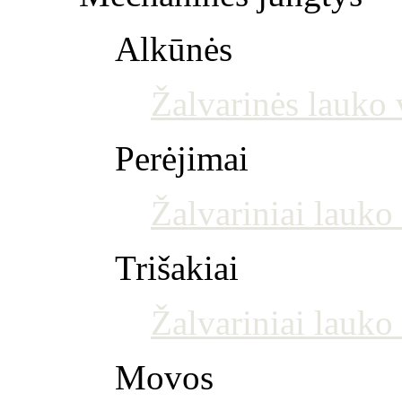
Alkūnės
Žalvarinės lauko 
Perėjimai
Žalvariniai lauko
Trišakiai
Žalvariniai lauko 
Movos