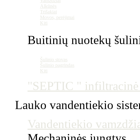
Vamzdžiai
Alkūnės
Trišakiai
Movos, perėjimai
Kiti
Buitinių nuotekų šulin
Šulinio stovas
Šulinio pagrindas
Kiti
"SEPTIC " infiltracin
Lauko vandentiekio sist
Vandentiekio vamzdžia
Mechaninės jungtys