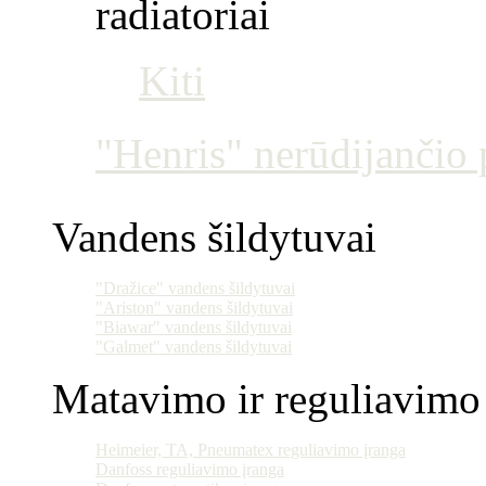
radiatoriai
Kiti
"Henris" nerūdijančio p
Vandens šildytuvai
"Dražice" vandens šildytuvai
"Ariston" vandens šildytuvai
"Biawar" vandens šildytuvai
"Galmet" vandens šildytuvai
Matavimo ir reguliavimo 
Heimeier, TA, Pneumatex reguliavimo įranga
Danfoss reguliavimo įranga