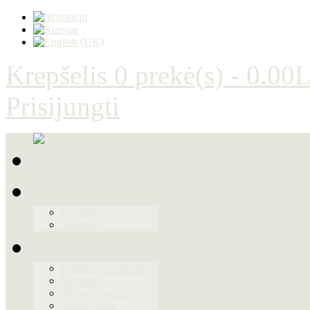
Krepšelis
0 prekė(s) - 0.00L
Prisijungti
Apie mus
Garantijos
Atestatai
Produktai
Inžinierinės sistemos
Šildymas
Šildymo katilai
Santechnika