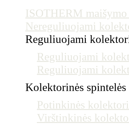
ISOTHERM maišymo mo
Nereguliuojami kolekt
Reguliuojami kolektoria
Reguliuojami kolekt
Reguliuojami kolekt
Kolektorinės spintelės
Potinkinės kolektori
Virštinkinės kolekto