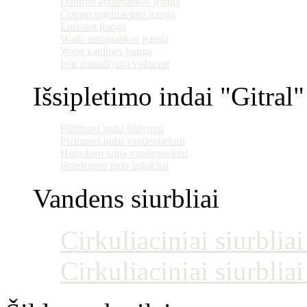
Danfoss automatikos įranga
Comap reguliavimo įranga
Euroster įranga
Watts automatikos įranga
Watts katilinės įranga
Ivar pamaišymo vožtuvai
Išsipletimo indai "Gitral"
Plėtimosi indai šildymui
Plėtimosi indai vandentiekiui
Hidroforo talpa vandentiekiui
Išsiplėtimo indo laikikliai
Vandens siurbliai
Cirkuliaciniai siurblia
Cirkuliaciniai siurblia