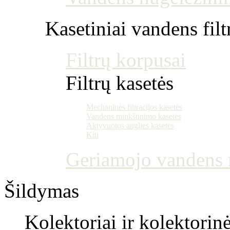
Kasetiniai vandens filt
Filtrų korpusai
Filtrų kasetės
Mechaninės filtracijos kasetės
Vandens minkštinimo kasetės
Aktyvuotos anglies kasetės
Kiti
Geriamojo vandens m
Šildymas
Kolektoriai ir kolektorin