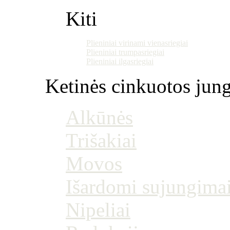
Kiti
Plieniniai virinami vienasriegiai
Plieniniai trumpasriegiai
Plieniniai ilgasriegiai
Ketinės cinkuotos jung
Alkūnės
Trišakiai
Movos
Išardomi sujungima
Nipeliai