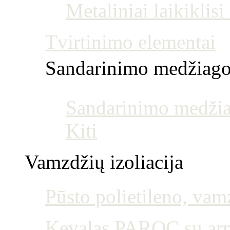
Metaliniai laikiklis
Tvirtinimo elementai
Sandarinimo medžiag
Sandarinimo medžia
Kiti
Vamzdžių izoliacija
Pūsto polietileno, vamz
Kevalas PAROC su armu