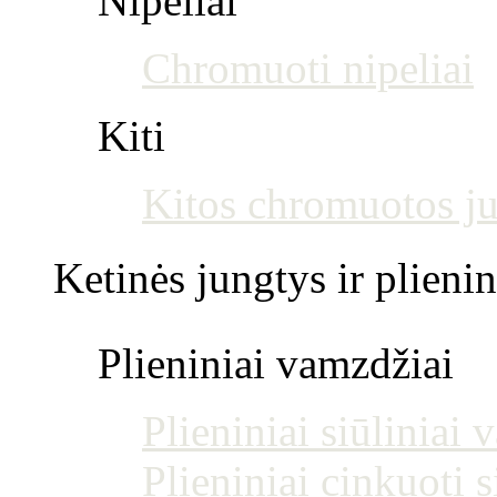
Nipeliai
Chromuoti nipeliai
Kiti
Kitos chromuotos j
Ketinės jungtys ir plienin
Plieniniai vamzdžiai
Plieniniai siūliniai
Plieniniai cinkuoti 