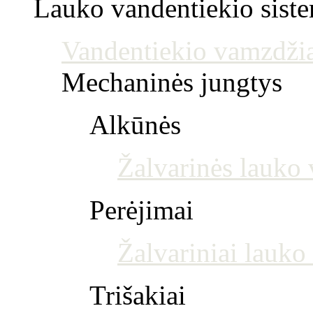
Lauko vandentiekio sist
Vandentiekio vamzdžia
Mechaninės jungtys
Alkūnės
Žalvarinės lauko 
Perėjimai
Žalvariniai lauko
Trišakiai