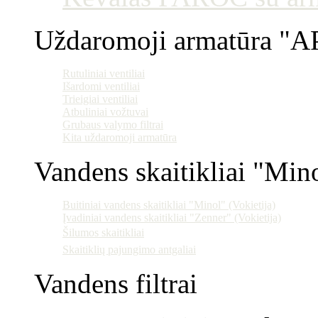
Uždaromoji armatūra "AP
Rutuliniai ventiliai
Išardomi ventiliai
Trieigiai ventiliai
Atbuliniai vožtuvai
Grubaus valymo filtrai
Kita uždaromoji armatūra
Vandens skaitikliai "Min
Buitiniai vandens skaitikliai "Minol" (Vokietija)
Įvadiniai vandens skaitikliai "Zenner" (Vokietija)
Šilumos skaitikliai
Skaitiklių pajungimo antgaliai
Vandens filtrai