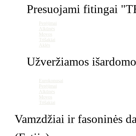
Presuojami fitingai "T
Perėjimai
Alkūnės
Movos
Trišakiai
Aklės
Užveržiamos išardomo
Eurokonusai
Perėjimai
Alkūnės
Movos
Trišakiai
Vamzdžiai ir fasoninės da