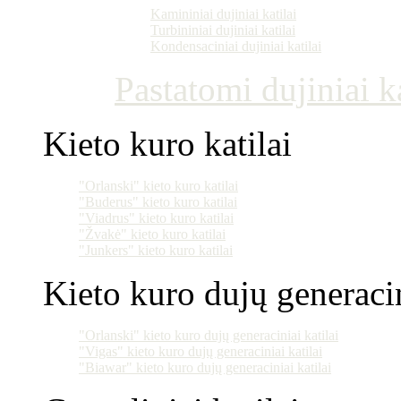
Kamininiai dujiniai katilai
Turbininiai dujiniai katilai
Kondensaciniai dujiniai katilai
Pastatomi dujiniai ka
Kieto kuro katilai
"Orlanski" kieto kuro katilai
"Buderus" kieto kuro katilai
"Viadrus" kieto kuro katilai
"Žvakė" kieto kuro katilai
"Junkers" kieto kuro katilai
Kieto kuro dujų generacin
"Orlanski" kieto kuro dujų generaciniai katilai
"Vigas" kieto kuro dujų generaciniai katilai
"Biawar" kieto kuro dujų generaciniai katilai