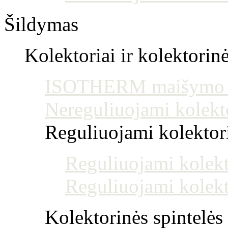
Šildymas
Kolektoriai ir kolektorin
ISOTHERM maišymo mo
Nereguliuojami kolekt
Reguliuojami kolektoria
Reguliuojami kolekt
Reguliuojami kolekt
Kolektorinės spintelės