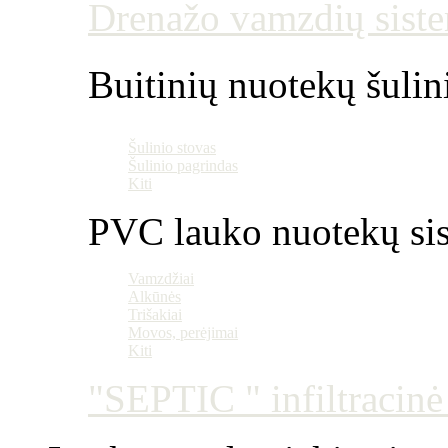
Drenažo vamzdių siste
Buitinių nuotekų šulin
Šulinio stovas
Šulinio pagrindas
Kiti
PVC lauko nuotekų si
Vamzdžiai
Alkūnės
Trišakiai
Movos, perėjimai
Kiti
"SEPTIC " infiltracin