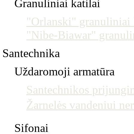
Granuliniai katilai
"Orlanski" granuliniai 
"Nibe-Biawar" granulin
Santechnika
Uždaromoji armatūra
Santechnikos prijun
Žarnelės vandeniui ne
Sifonai