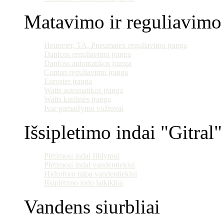
Matavimo ir reguliavimo 
Heimeier, TA, Pneumatex reguliavimo įranga
Danfoss reguliavimo įranga
Danfoss automatikos įranga
Comap reguliavimo įranga
Euroster įranga
Watts automatikos įranga
Watts katilinės įranga
Ivar pamaišymo vožtuvai
Išsipletimo indai "Gitral"
Plėtimosi indai šildymui
Plėtimosi indai vandentiekiui
Hidroforo talpa vandentiekiui
Išsiplėtimo indo laikikliai
Vandens siurbliai