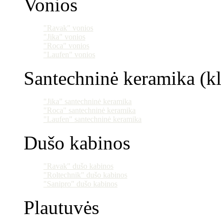
Vonios
"Ravak" vonios
"Jika" vonios
"Roca" vonios
"Laufen" vonios
Santechninė keramika (klo
"Jika" santechninė keramika
"Roca" santechninė keramika
"Laufen" santechninė keramika
Dušo kabinos
"Ravak" dušo kabinos
"Roltechnik" dušo kabinos
"Sanipro" dušo kabinos
Plautuvės