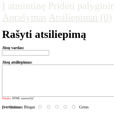
Į atmintinę
Pridėti palygini
Aprašymas
Atsiliepimai (0)
Rašyti atsiliepimą
Jūsų vardas:
Jūsų atsiliepimas:
Pastaba:
HTML nesiverčia!
Įvertinimas:
Blogas
Geras