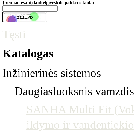
Į žemiau esantį laukelį įveskite patikros kodą:
Tęsti
Katalogas
Inžinierinės sistemos
Daugiasluoksnis vamzdis 
SANHA Multi Fit (Vokie
ildymo ir vandentiekio