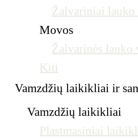
Žalvariniai lauko 
Movos
Žalvarinės lauko
Kiti
Vamzdžių laikikliai ir s
Vamzdžių laikikliai
Plastmasiniai laikikl