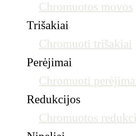
Chromuotos movos
Trišakiai
Chromuoti trišakiai
Perėjimai
Chromuoti perėjima
Redukcijos
Chromuotos redukci