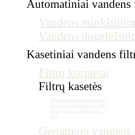
Automatiniai vandens f
Vandens minkštinim
Vandens nugeležini
Kasetiniai vandens filt
Filtrų korpusai
Filtrų kasetės
Mechaninės filtracijos kasetės
Vandens minkštinimo kasetės
Aktyvuotos anglies kasetės
Kiti
Geriamojo vandens m