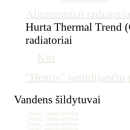
Aliumininiai radiatoriai
Hurta Thermal Trend (Č
radiatoriai
Kiti
"Henris" nerūdijančio p
Vandens šildytuvai
"Dražice" vandens šildytuvai
"Ariston" vandens šildytuvai
"Biawar" vandens šildytuvai
"Galmet" vandens šildytuvai