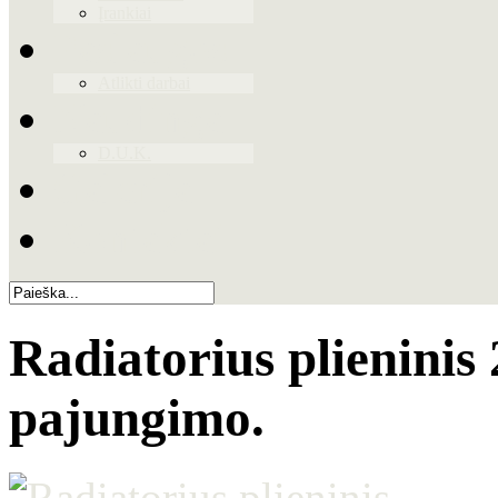
Įrankiai
Paslaugos
Atlikti darbai
Naudinga
D.U.K.
Galerija
Kontaktai
Radiatorius plienini
pajungimo.