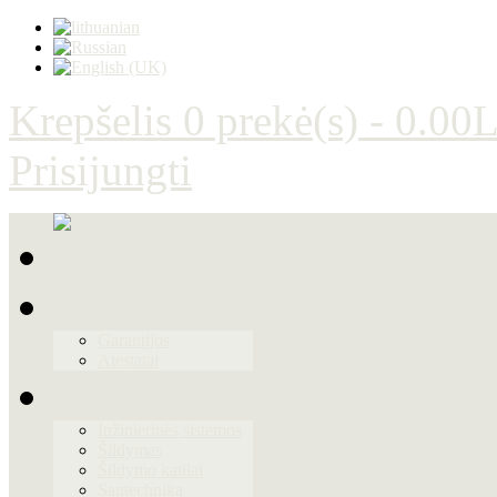
Krepšelis
0 prekė(s) - 0.00L
Prisijungti
Apie mus
Garantijos
Atestatai
Produktai
Inžinierinės sistemos
Šildymas
Šildymo katilai
Santechnika