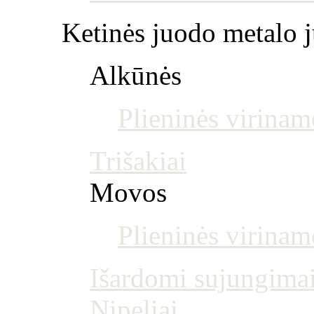
Ketinės juodo metalo j
Alkūnės
Plieninės virinam
Trišakiai
Movos
Plieninės virina
Išardomi sujungima
Nipeliai