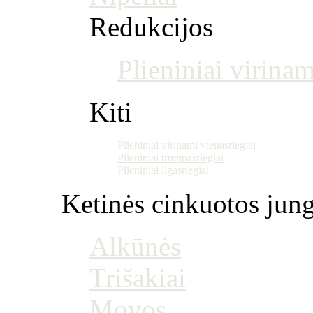
Redukcijos
Plieniniai virinam
Kiti
Plieniniai virinami vienasriegiai
Plieniniai trumpasriegiai
Plieniniai ilgasriegiai
Ketinės cinkuotos jung
Alkūnės
Trišakiai
Movos