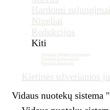
Išardomi sujungima
Nipeliai
Redukcijos
Kiti
Plieniniai virinami vienasriegiai
Plieniniai trumpasriegiai
Plieniniai ilgasriegiai
Kietinės užveriamos j
Vidaus nuotekų sistema "P