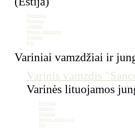
(Estija)
Vamzdžiai
Perėjimai
Alkūnės
Movos, redukcijos
Trišakiai
Kiti
Variniai vamzdžiai ir jun
Varinis vamzdis "Sanco
Varinės lituojamos ju
Perėjimai
Alkūnės
Trišakiai
Movos, redukcijos
Kiti