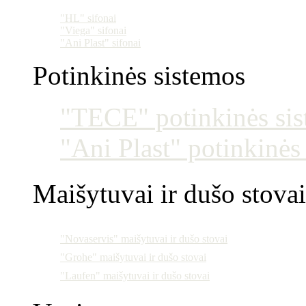
"HL" sifonai
"Viega" sifonai
"Ani Plast" sifonai
Potinkinės sistemos
"TECE" potinkinės si
"Ani Plast" potinkinės
Maišytuvai ir dušo stovai
"Novaservis" maišytuvai ir dušo stovai
"Grohe" maišytuvai ir dušo stovai
"Laufen" maišytuvai ir dušo stovai