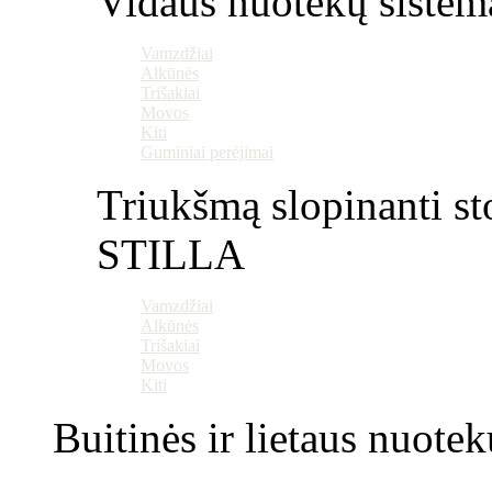
Vidaus nuotekų sistem
Vamzdžiai
Alkūnės
Trišakiai
Movos
Kiti
Guminiai perėjimai
Triukšmą slopinanti st
STILLA
Vamzdžiai
Alkūnės
Trišakiai
Movos
Kiti
Buitinės ir lietaus nuotek