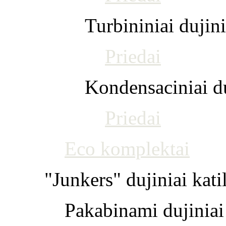
Turbininiai dujini
Priedai
Kondensaciniai du
Priedai
Eco komplektai
"Junkers" dujiniai kati
Pakabinami dujiniai 