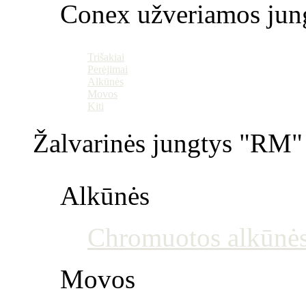
Conex užveriamos jun
Trišakiai
Perėjimai
Alkūnės
Movos
Kiti
Žalvarinės jungtys "RM" 
Alkūnės
Chromuotos alkūnė
Movos